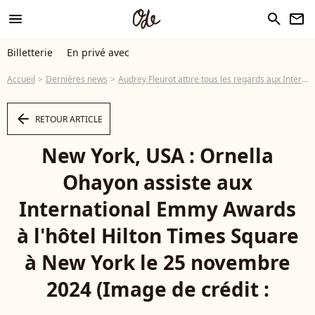
menu
search
newsletter
Billetterie
En privé avec
Accueil
Dernières news
Audrey Fleurot attire tous les regards aux International Emmy Awards, elle n'est pas la seule française à avoir fait briller l'Hexagone
arrow_left
RETOUR ARTICLE
New York, USA : Ornella
Ohayon assiste aux
International Emmy Awards
à l'hôtel Hilton Times Square
à New York le 25 novembre
2024 (Image de crédit :