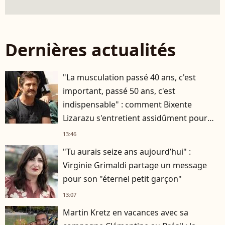
Dernières actualités
"La musculation passé 40 ans, c'est
important, passé 50 ans, c'est
indispensable" : comment Bixente
Lizarazu s'entretient assidûment pour
rester musclé à 56 ans ?
13:46
"Tu aurais seize ans aujourd’hui" :
Virginie Grimaldi partage un message
pour son "éternel petit garçon"
13:07
Martin Kretz en vacances avec sa