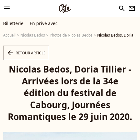
menu
search
newsletter
Billetterie
En privé avec
Accueil
Nicolas Bedos
Photos de Nicolas Bedos
Nicolas Bedos, Doria Tillier - Arrivées lors de la 34e édition du festival de Cabourg, Journées Romantiques le 29 juin 2020. © Coadic Guirec / Bestimage - Photo
arrow_left
RETOUR ARTICLE
Nicolas Bedos, Doria Tillier -
Arrivées lors de la 34e
édition du festival de
Cabourg, Journées
Romantiques le 29 juin 2020.