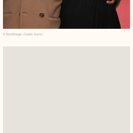
© BestImage, Coadic Guirec