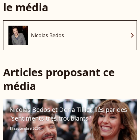
le média
chevron_right
Nicolas Bedos
Articles proposant ce
média
Nicolas Bedos et Doria Tillier, liés par des
"sentiments très troublants"
19 septembre 2020