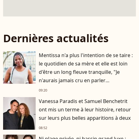
Dernières actualités
Mentissa n'a plus l'intention de se taire :
le quotidien de sa mère et elle est loin
d'être un long fleuve tranquille, "Je
n'aurais jamais cru en parler
publiquement"
09:20
Vanessa Paradis et Samuel Benchetrit
ont mis un terme à leur histoire, retour
sur leurs plus belles apparitions à deux
08:52
Ni plage privée, ni bassin grand luxe :