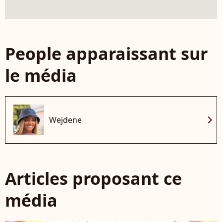
People apparaissant sur
le média
chevron_right
Wejdene
Articles proposant ce
média