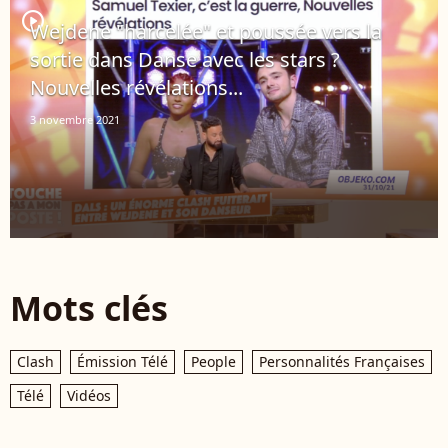
player2
Wejdene "harcelée" et poussée vers la
sortie dans Danse avec les stars ?
Nouvelles révélations...
3 novembre 2021
Mots clés
Clash
Émission Télé
People
Personnalités Françaises
Télé
Vidéos