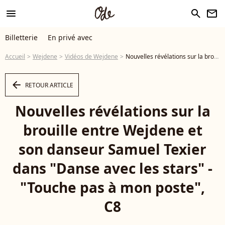
menu
search
newsletter
Billetterie
En privé avec
Accueil
Wejdene
Vidéos de Wejdene
Nouvelles révélations sur la brouille entre Wejdene et son danseur Samuel Texier dans "Danse avec les stars" - "Touche pas à mon poste", C8 - Vidéo
arrow_left
RETOUR ARTICLE
Nouvelles révélations sur la
brouille entre Wejdene et
son danseur Samuel Texier
dans "Danse avec les stars" -
"Touche pas à mon poste",
C8