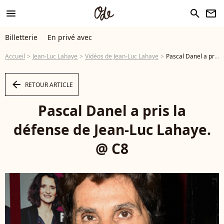
menu
search
newsletter
Billetterie
En privé avec
Accueil
Jean-Luc Lahaye
Vidéos de Jean-Luc Lahaye
Pascal Danel a pris la défense de Jean-Luc Lahaye. @ C8 - Vidéo
arrow_left
RETOUR ARTICLE
Pascal Danel a pris la
défense de Jean-Luc Lahaye.
@ C8