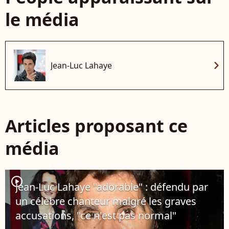
le média
chevron_right
Jean-Luc Lahaye
Articles proposant ce
média
player2
Jean-Luc Lahaye "adorable" : défendu par
un célèbre chanteur malgré les graves
accusations, "ce n'est pas normal"