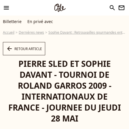
menu
search
newsletter
Billetterie
En privé avec
Accueil
Dernières news
Sophie Davant : Retrouvailles gourmandes entre son célèbre ex et leur fille Valentine, cette vidéo va vous donner envie !
arrow_left
RETOUR ARTICLE
PIERRE SLED ET SOPHIE
DAVANT - TOURNOI DE
ROLAND GARROS 2009 -
INTERNATIONAUX DE
FRANCE - JOURNEE DU JEUDI
28 MAI