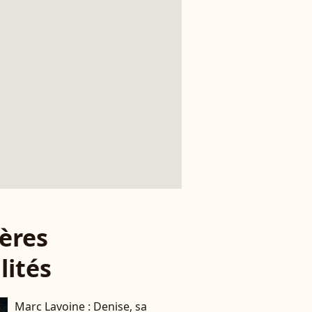
ères
lités
Marc Lavoine : Denise, sa