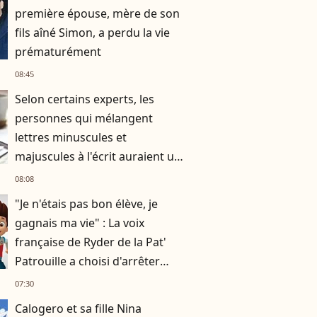
première épouse, mère de son
fils aîné Simon, a perdu la vie
prématurément
08:45
Selon certains experts, les
personnes qui mélangent
lettres minuscules et
majuscules à l'écrit auraient un
besoin de se différencier
08:08
"Je n'étais pas bon élève, je
gagnais ma vie" : La voix
française de Ryder de la Pat'
Patrouille a choisi d'arrêter
l'école à 17 ans
07:30
Calogero et sa fille Nina