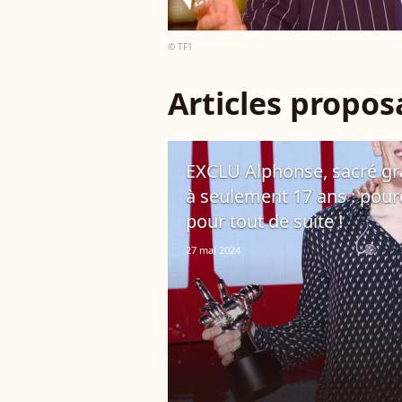
© TF1
Articles propo
EXCLU Alphonse, sacré gr
à seulement 17 ans : pour
pour tout de suite !
27 mai 2024