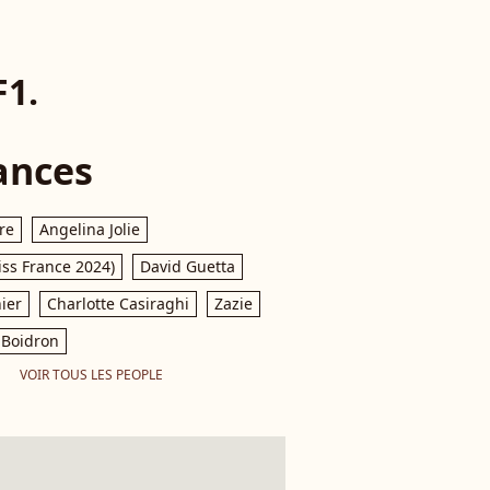
F1.
ances
re
Angelina Jolie
iss France 2024)
David Guetta
ier
Charlotte Casiraghi
Zazie
Boidron
VOIR TOUS LES PEOPLE