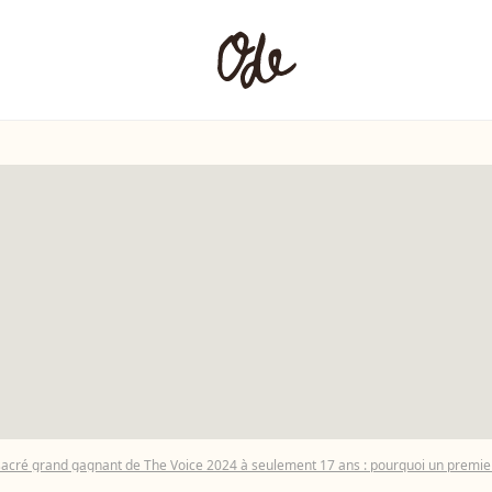
acré grand gagnant de The Voice 2024 à seulement 17 ans : pourquoi un premier 