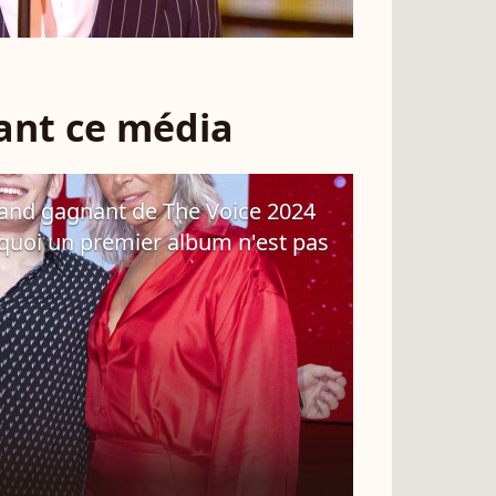
sant ce média
and gagnant de The Voice 2024
quoi un premier album n'est pas