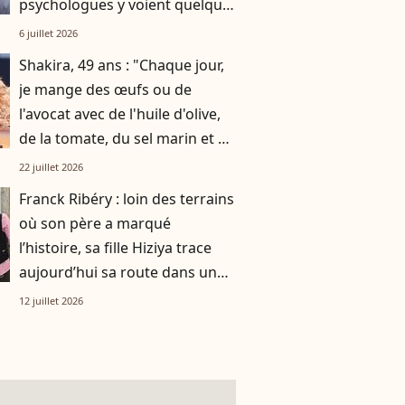
psychologues y voient quelque
chose de bien plus profond.
6 juillet 2026
Shakira, 49 ans : "Chaque jour,
je mange des œufs ou de
l'avocat avec de l'huile d'olive,
de la tomate, du sel marin et un
smoothie"
22 juillet 2026
Franck Ribéry : loin des terrains
où son père a marqué
l’histoire, sa fille Hiziya trace
aujourd’hui sa route dans un
tout autre univers
12 juillet 2026