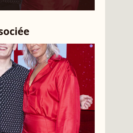
ssociée