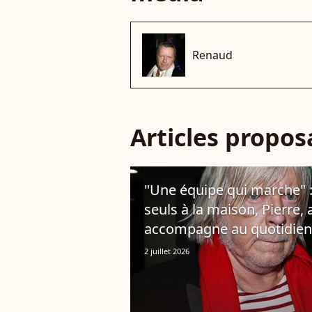
Renaud
Articles propo
"Une équipe qui marche" :
seuls à la maison, Pierre, 
accompagne au quotidien
2 juillet 2026