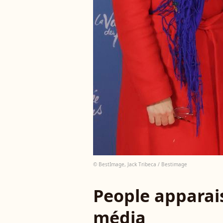
© BestImage, Jack Tribeca / Bestimage
People apparais
média