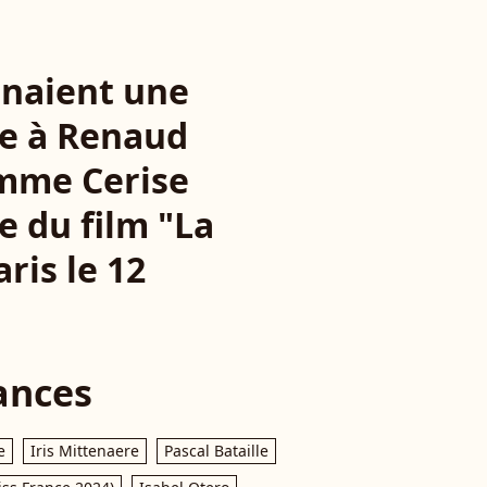
ernaient une
ie à Renaud
emme Cerise
e du film "La
ris le 12
ances
e
Iris Mittenaere
Pascal Bataille