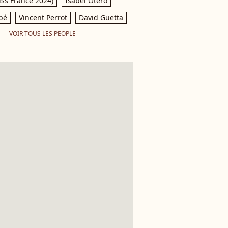
iss France 2024)
Isabel Otero
pé
Vincent Perrot
David Guetta
VOIR TOUS LES PEOPLE