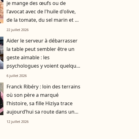
je mange des œufs ou de
l'avocat avec de l'huile d'olive,
de la tomate, du sel marin et un
smoothie"
22 juillet 2026
Aider le serveur à débarrasser
la table peut sembler être un
geste aimable : les
psychologues y voient quelque
chose de bien plus profond.
6 juillet 2026
Franck Ribéry : loin des terrains
où son père a marqué
l’histoire, sa fille Hiziya trace
aujourd’hui sa route dans un
tout autre univers
12 juillet 2026