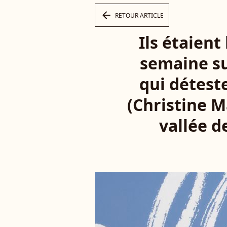
arrow_left
RETOUR ARTICLE
Ils étaient
semaine su
qui détest
(Christine M
vallée d