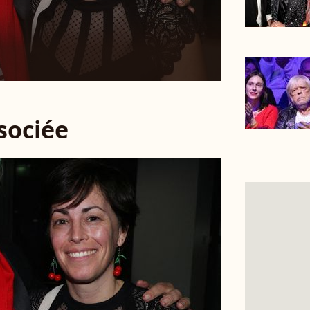
ssociée