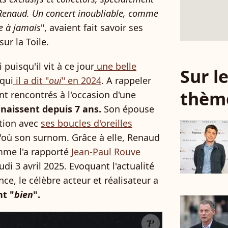
Renaud. Un concert inoubliable, comme
re à jamais
", avaient fait savoir ses
sur la Toile.
 puisqu'il vit à ce jour
une belle
Sur 
qui
il a dit "
oui
" en 2024
. A rappeler
thèm
nt rencontrés à l'occasion d'une
naissent depuis 7 ans.
Son épouse
ntion avec
ses boucles d'oreilles
d'où son surnom. Grâce à elle, Renaud
omme l'a rapporté
Jean-Paul Rouve
udi 3 avril 2025. Evoquant l'actualité
e, le célèbre acteur et réalisateur a
nt "
bien
".