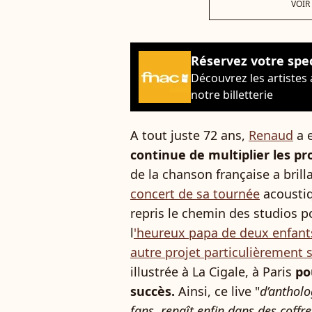
VOIR
Réservez votre spe
Découvrez les artistes
notre billetterie
A tout juste 72 ans,
Renaud
a e
continue de multiplier les pro
de la chanson française a bri
concert de sa tournée
acousti
repris le chemin des studios p
l
'heureux papa de deux enfant
autre projet particulièrement
illustrée à La Cigale, à Paris
pou
succès.
Ainsi, ce live "
d’antholo
fans, renaît enfin dans des coffre