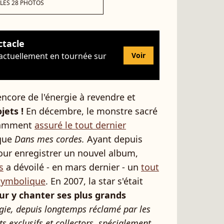
 LES 28 PHOTOS
ctacle
 actuellement en tournée sur
Voir
ncore de l'énergie à revendre et
jets !
En décembre, le monstre sacré
llamment
assuré le tout dernier
que
Dans mes cordes.
Ayant depuis
our enregistrer un nouvel album,
s
a dévoilé - en mars dernier - un
tout
 symbolique
. En 2007, la star s'était
r y chanter ses plus grands
gie, depuis longtemps réclamé par les
ts exclusifs et collectors, spécialement