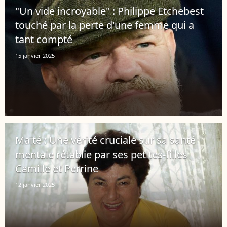
"Un vide incroyable" : Philippe Etchebest
touché par la perte d'une femme qui a
tant compté
15 janvier 2025
Maïté : Une vérité cruciale sur sa santé
mentale rétablie par ses petites-filles
Camille et Perrine
12 janvier 2025