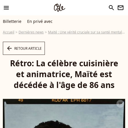
menu
search
newsletter
Billetterie
En privé avec
Accueil
Dernières news
Maïté : Une vérité cruciale sur sa santé mentale rétablie par ses petites-filles Camille et Perrine
arrow_left
RETOUR ARTICLE
Rétro: La célèbre cuisinière
et animatrice, Maïté est
décédée à l'âge de 86 ans