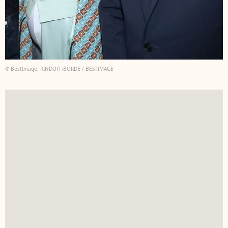
© BestImage, RINDOFF-BORDE / BESTIMAGE