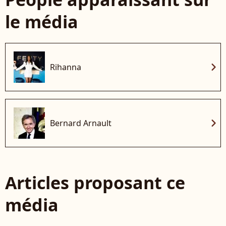
le média
chevron_right
Rihanna
chevron_right
Bernard Arnault
Articles proposant ce
média