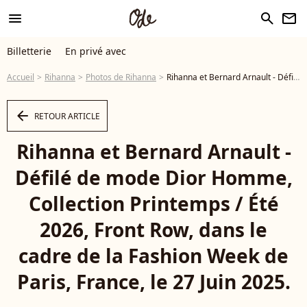
menu
search
newsletter
Billetterie
En privé avec
Accueil
Rihanna
Photos de Rihanna
Rihanna et Bernard Arnault - Défilé de mode Dior Homme, Collection Printemps / Été 2026, Front Row, dans le cadre de la Fashion Week de Paris, France, le 27 Juin 2025. © Olivier Borde / Bertrand Rindoff / Bestimage - Photo
arrow_left
RETOUR ARTICLE
Rihanna et Bernard Arnault -
Défilé de mode Dior Homme,
Collection Printemps / Été
2026, Front Row, dans le
cadre de la Fashion Week de
Paris, France, le 27 Juin 2025.