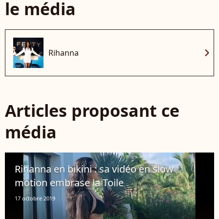
le média
chevron_right
Rihanna
Articles proposant ce
média
Rihanna en bikini : sa vidéo en slow
motion embrase la Toile
17 octobre 2019