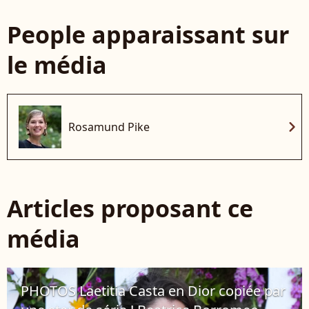
People apparaissant sur
le média
chevron_right
Rosamund Pike
Articles proposant ce
média
PHOTOS Laetitia Casta en Dior copiée par