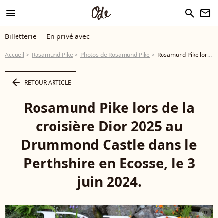
menu
search
newsletter
Billetterie
En privé avec
Accueil
Rosamund Pike
Photos de Rosamund Pike
Rosamund Pike lors de la croisière Dior 2025 au Drummond Castle dans le Perthshire en Ecosse, le 3 juin 2024. © Andrew Milligan/PA Wire - Photo
arrow_left
RETOUR ARTICLE
Rosamund Pike lors de la
croisière Dior 2025 au
Drummond Castle dans le
Perthshire en Ecosse, le 3
juin 2024.