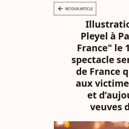
arrow_left
RETOUR ARTICLE
Illustrati
Pleyel à Pa
France" le 1
spectacle se
de France q
aux victime
et d’aujo
veuves d