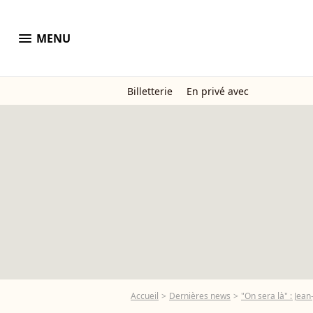
menu
MENU
Billetterie
En privé avec
Accueil
Dernières news
"On sera là" : Jea