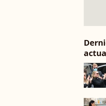
Derni
actua