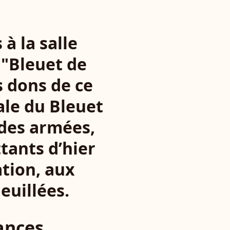
 à la salle
n "Bleuet de
es dons de ce
ale du Bleuet
 des armées,
tants d’hier
ation, aux
euillées.
ances