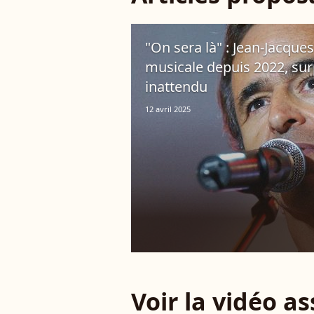
"On sera là" : Jean-Jacque
musicale depuis 2022, su
inattendu
12 avril 2025
Voir la vidéo a