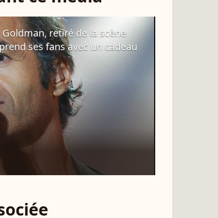
s Goldman, retiré de la scène
rprend ses fans avec un cadeau
ssociée