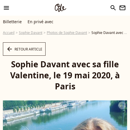
menu
search
newsletter
Billetterie
En privé avec
Accueil
Sophie Davant
Photos de Sophie Davant
Sophie Davant avec sa fille Valentine, le 19 mai 2020, à Paris - Photo
arrow_left
RETOUR ARTICLE
Sophie Davant avec sa fille
Valentine, le 19 mai 2020, à
Paris