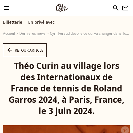
menu
search
newsletter
Billetterie
En privé avec
Accueil
Dernières news
Cyril Féraud dévoile ce qui va changer dans Tout le monde veut prendre sa place : "C'était important de..."
arrow_left
RETOUR ARTICLE
Théo Curin au village lors
des Internationaux de
France de tennis de Roland
Garros 2024, à Paris, France,
le 3 juin 2024.