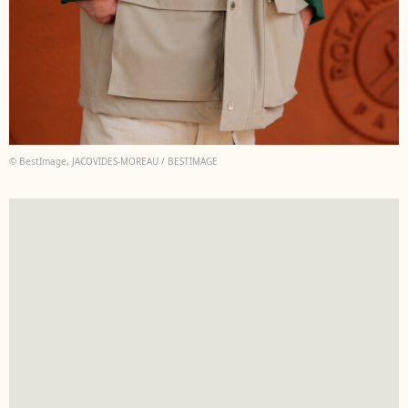
© BestImage, JACOVIDES-MOREAU / BESTIMAGE