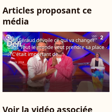
Articles proposant ce
média
player2
Cyril Féraud dévoile ce qui va changer
dans Tout le monde veut prendre sa place
: "C'était important de..."
20 août 2024
Voir la vidéo associée