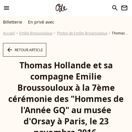
menu
search
newsletter
Billetterie
En privé avec
Accueil
Emilie Broussouloux
Photos de Emilie Broussouloux
Thomas Hollande et sa compagne Emilie Broussouloux à la 7ème cérémonie des "Hommes de l'Année GQ" au musée d'Orsay à Paris, le 23 novembre 2016. © Rachid Bellak/Bestimage - Photo
arrow_left
RETOUR ARTICLE
Thomas Hollande et sa
compagne Emilie
Broussouloux à la 7ème
cérémonie des "Hommes de
l'Année GQ" au musée
d'Orsay à Paris, le 23