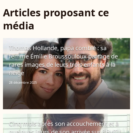
Articles proposant ce
média
Thomas Hollande, papa comblé : sa
femme Émilie Broussouloux partage de
rares images de leurs trois enfants à la
neige
28 décembre 2025
Cinq mois après son accouchement et à
quelques jours de son arrivée sur BFMTV,