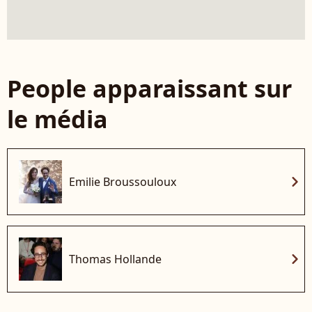
People apparaissant sur
le média
chevron_right
Emilie Broussouloux
chevron_right
Thomas Hollande