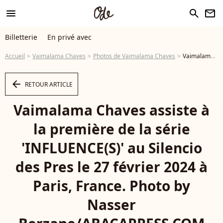
menu
search
newsletter
Billetterie
En privé avec
Accueil
Vaimalama Chaves
Photos de Vaimalama Chaves
Vaimalama Chaves assiste à la première de la série 'INFLUENCE(S)' au Silencio des Pres le 27 février 2024 à Paris, France. Photo by Nasser Berzane/ABACAPRESS.COM - Photo
arrow_left
RETOUR ARTICLE
Vaimalama Chaves assiste à
la première de la série
'INFLUENCE(S)' au Silencio
des Pres le 27 février 2024 à
Paris, France. Photo by
Nasser