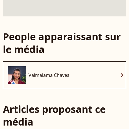
People apparaissant sur
le média
chevron_right
Vaimalama Chaves
Articles proposant ce
média