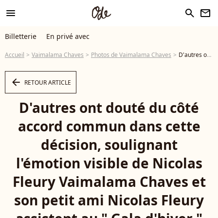
menu
search
newsletter
Billetterie
En privé avec
Accueil
Vaimalama Chaves
Photos de Vaimalama Chaves
D'autres ont douté du côté accord commun dans cette décision, soulignant l'émotion visible de Nicolas Fleury Vaimalama Chaves et son petit ami Nicolas Fleury assistent au " Gala d'hiver " du Peninsula à Paris, France. Photo par Jerome Dominé/ABACAPRESS.COM - Photo
arrow_left
RETOUR ARTICLE
D'autres ont douté du côté
accord commun dans cette
décision, soulignant
l'émotion visible de Nicolas
Fleury Vaimalama Chaves et
son petit ami Nicolas Fleury