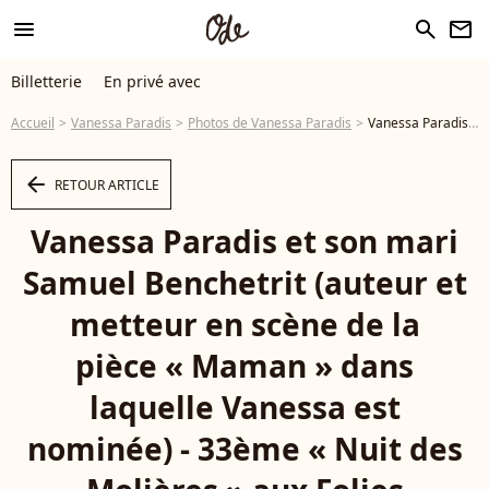
menu
search
newsletter
Billetterie
En privé avec
Accueil
Vanessa Paradis
Photos de Vanessa Paradis
Vanessa Paradis et son mari Samuel Benchetrit (auteur et metteur en scène de la pièce « Maman » dans laquelle Vanessa est nominée) - 33ème « Nuit des Molières » aux Folies Bergère à Paris le 30 Mai 2022. Bertrand Rindoff / Bestimage - Photo
arrow_left
RETOUR ARTICLE
Vanessa Paradis et son mari
Samuel Benchetrit (auteur et
metteur en scène de la
pièce « Maman » dans
laquelle Vanessa est
nominée) - 33ème « Nuit des