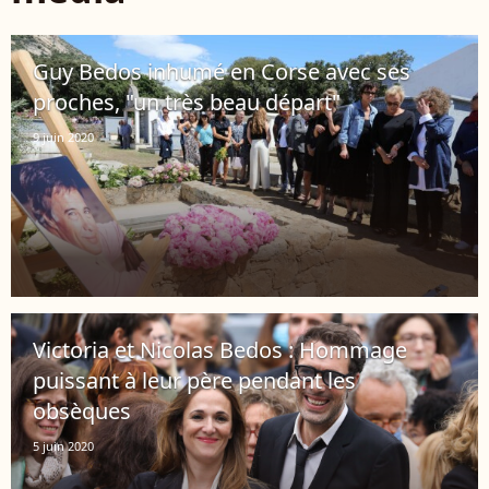
Guy Bedos inhumé en Corse avec ses
proches, "un très beau départ"
9 juin 2020
Victoria et Nicolas Bedos : Hommage
puissant à leur père pendant les
obsèques
5 juin 2020