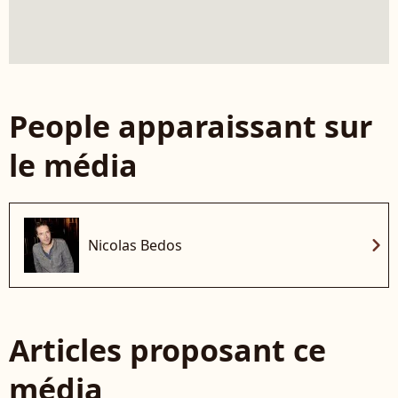
People apparaissant sur
le média
chevron_right
Nicolas Bedos
Articles proposant ce
média