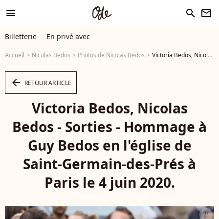
menu
search
newsletter
Billetterie
En privé avec
Accueil
Nicolas Bedos
Photos de Nicolas Bedos
Victoria Bedos, Nicolas Bedos - Sorties - Hommage à Guy Bedos en l'église de Saint-Germain-des-Prés à Paris le 4 juin 2020.
arrow_left
RETOUR ARTICLE
Victoria Bedos, Nicolas
Bedos - Sorties - Hommage à
Guy Bedos en l'église de
Saint-Germain-des-Prés à
Paris le 4 juin 2020.