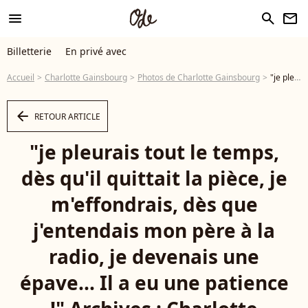
menu
search
newsletter
Billetterie
En privé avec
Accueil
Charlotte Gainsbourg
Photos de Charlotte Gainsbourg
"je pleurais tout le temps, dès qu'il quittait la pièce, je m'effondrais, dès que j'entendais mon père à la radio, je devenais une épave... Il a eu une patience !" Archives : Charlotte Gainsbourg et Yvan Attal à la 9ème cérémonie des Molières 1995 BERTRAND RINDOFF PETROFF / BESTIMAGE - Photo
arrow_left
RETOUR ARTICLE
"je pleurais tout le temps,
dès qu'il quittait la pièce, je
m'effondrais, dès que
j'entendais mon père à la
radio, je devenais une
épave... Il a eu une patience