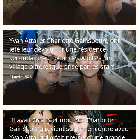
Yvan Attal et Charlotte Gainsbourg ont
jeté leur dévolu sur une résidence
secondaire au coeur des Alpilles, un
village pittoresque prisé par les stars
4 janvier 2026
"Il avait 26 ans et moi 19" : Charlotte
Gainsbourg revient sur sa rencontre avec
Yvan Attal qui a fait preuve d'une grande