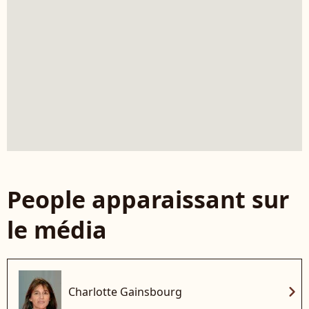
People apparaissant sur
le média
chevron_right
Charlotte Gainsbourg