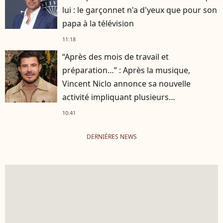
lui : le garçonnet n'a d'yeux que pour son
papa à la télévision
11:18
“Après des mois de travail et
préparation…” : Après la musique,
Vincent Niclo annonce sa nouvelle
activité impliquant plusieurs
personnalités
10:41
DERNIÈRES NEWS