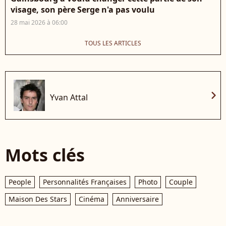
visage, son père Serge n'a pas voulu
28 mai 2026 à 06:00
TOUS LES ARTICLES
chevron_right
Yvan Attal
Mots clés
People
Personnalités Françaises
Photo
Couple
Maison Des Stars
Cinéma
Anniversaire