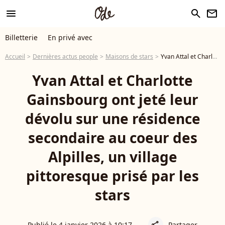
menu
search
newsletter
Billetterie
En privé avec
Accueil
Dernières actus people
Maisons de stars
Yvan Attal et Charlotte Gainsbourg ont jeté leur dévolu sur une résidence secondaire au coeur des Alpilles, un village pittoresque prisé par les stars
Yvan Attal et Charlotte
Gainsbourg ont jeté leur
dévolu sur une résidence
secondaire au coeur des
Alpilles, un village
pittoresque prisé par les
stars
Publié le 4 janvier 2026 à 10:17
Partager
share