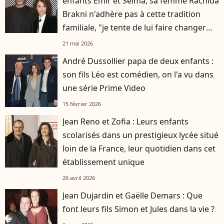
enfants Emir et Selma, sa femme Rachida
Brakni n'adhère pas à cette tradition
familiale, "je tente de lui faire changer
d'avis"
21 mai 2026
André Dussollier papa de deux enfants :
son fils Léo est comédien, on l'a vu dans
une série Prime Video
15 février 2026
Jean Reno et Zofia : Leurs enfants
scolarisés dans un prestigieux lycée situé
loin de la France, leur quotidien dans cet
établissement unique
26 avril 2026
Jean Dujardin et Gaëlle Demars : Que
font leurs fils Simon et Jules dans la vie ?