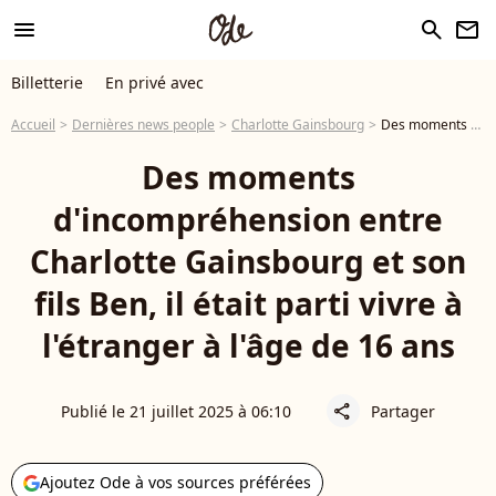
menu
search
newsletter
Billetterie
En privé avec
Accueil
Dernières news people
Charlotte Gainsbourg
Des moments d'incompréhension entre Charlotte Gainsbourg et son fils Ben, il était parti vivre à l'étranger à l'âge de 16 ans
Des moments
d'incompréhension entre
Charlotte Gainsbourg et son
fils Ben, il était parti vivre à
l'étranger à l'âge de 16 ans
Publié le 21 juillet 2025 à 06:10
Partager
share
Ajoutez Ode à vos sources préférées