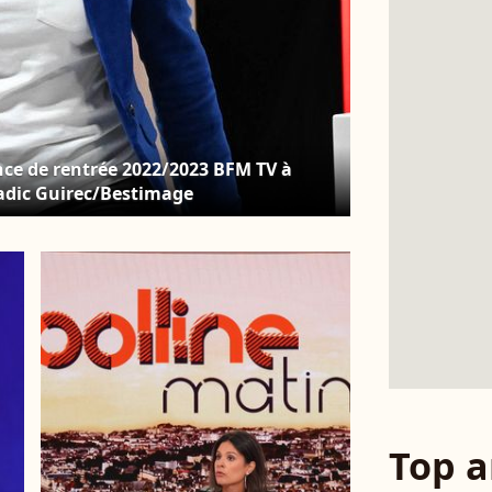
nce de rentrée 2022/2023 BFM TV à
oadic Guirec/Bestimage
Top a