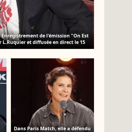
 - Enregistrement de l'émission "On Est
 L.Ruquier et diffusée en direct le 15
 15 mai 2021. © Jack Tribeca /
-
Dans Paris Match, elle a défendu