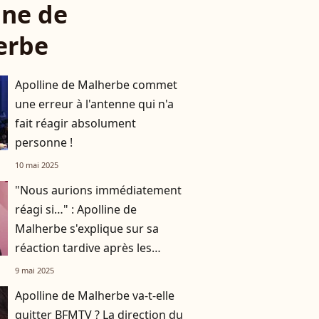
ine de
erbe
Apolline de Malherbe commet
une erreur à l'antenne qui n'a
fait réagir absolument
personne !
10 mai 2025
"Nous aurions immédiatement
réagi si…" : Apolline de
Malherbe s'explique sur sa
réaction tardive après les
propos de son invité sur BFMTV
9 mai 2025
Apolline de Malherbe va-t-elle
quitter BFMTV ? La direction du