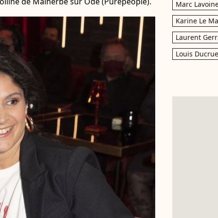
olline de Malherbe sur Ode (Purepeople).
Marc Lavoin
Karine Le M
Laurent Gerr
Louis Ducrue