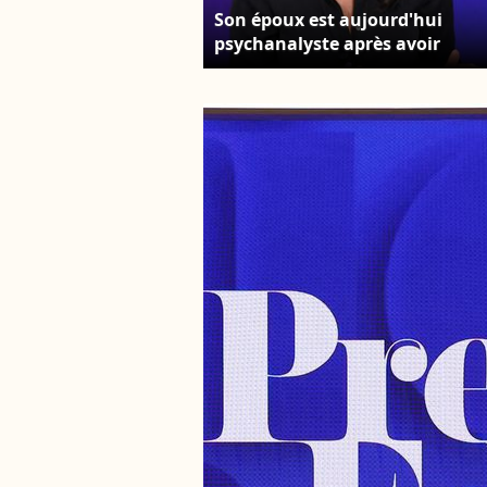
Son époux est aujourd'hui
psychanalyste après avoir
travaillé dans la communicati
politique. Apolline de Malherbe
lors de la conférence de presse
de rentrée BFM TV. - RMC du
groupe Altice France à Paris,
France, le 31 août 2023. © Coad
Guirec/Bestimage