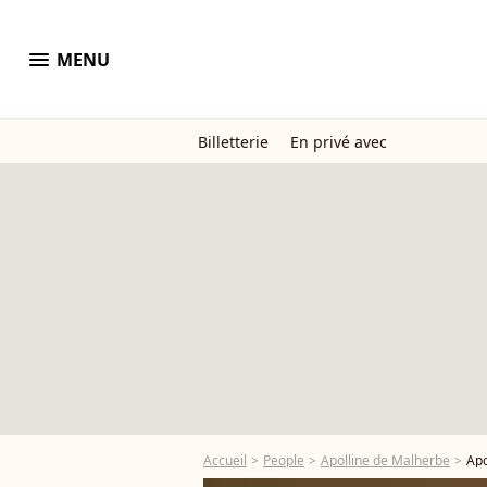
menu
MENU
Billetterie
En privé avec
Accueil
People
Apolline de Malherbe
Apo