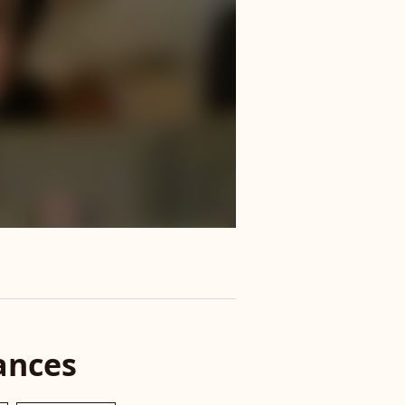
ances