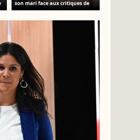
e
son mari face aux critiques de
certains confrères. Apolline de
Malherbe - Conférence de presse
©
de rentrée de RMC / RMC Sport
saison 2021/2022 à l'Altice
Campus à Paris, France, le 30
août 2021. © Christophe Clovis /
Bestimage