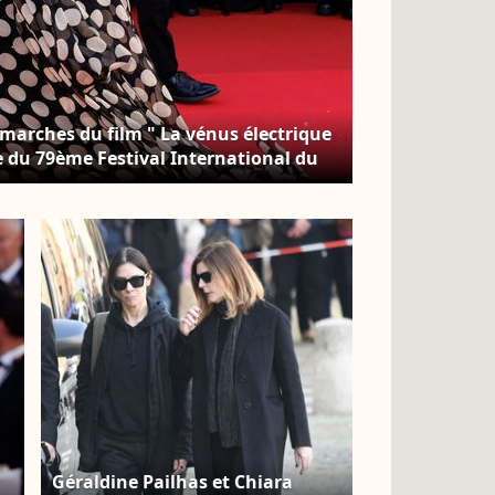
 marches du film " La vénus électrique
e du 79ème Festival International du
. © Jacovides-Moreau /Bestimage
Géraldine Pailhas et Chiara