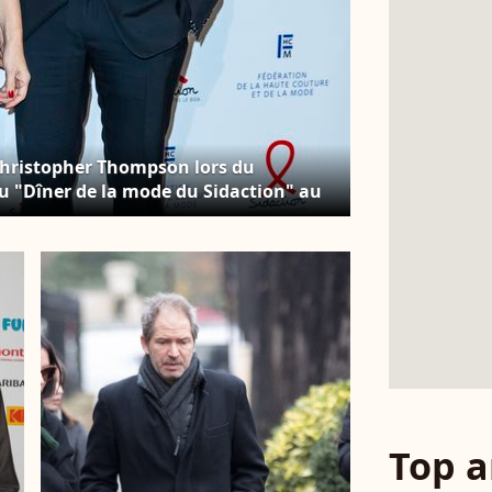
Christopher Thompson lors du
du "Dîner de la mode du Sidaction" au
3 janvier 2020. © Olivier
Top a