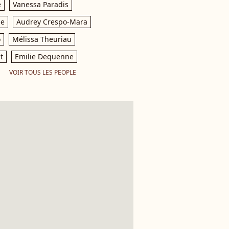
e
Vanessa Paradis
le
Audrey Crespo-Mara
o
Mélissa Theuriau
t
Emilie Dequenne
VOIR TOUS LES PEOPLE