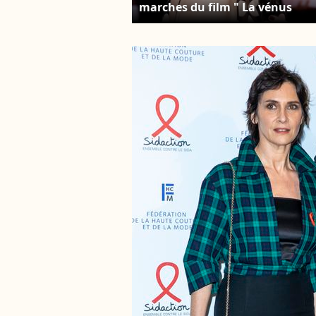
marches du film " La vénus
électrique " pour la cérémonie
d'ouverture du 79ème Festival
International du Film de
Cannes, le 12 mai 2026. ©
Jacovides-Moreau /Bestimage