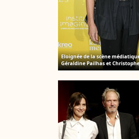
Eloignée de la scène médiatiqu
Géraldine Pailhas et Christoph
soirée "Heroes for Imagine", u
d'art, animée par Gad Elmaleh,
Jacovides/Bestimage