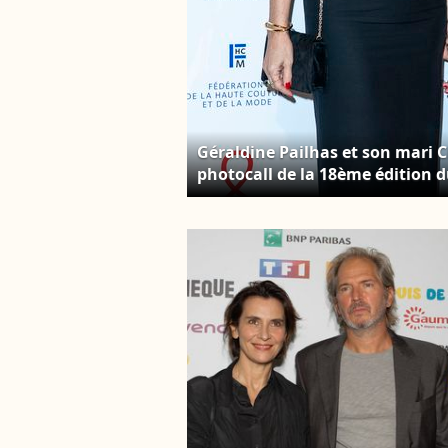
Géraldine Pailhas et son mari 
photocall de la 18ème édition 
Pavillon Cambon Capucines, le 2
Borde/Bestimage