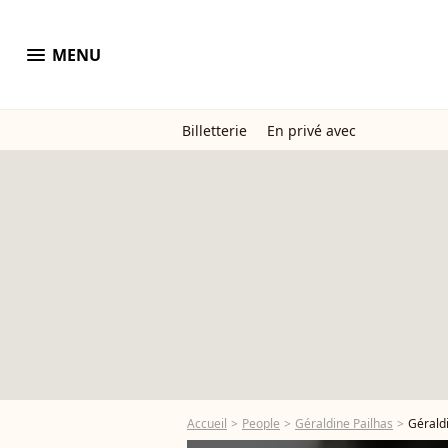
menu
MENU
Billetterie
En privé avec
Accueil
People
Géraldine Pailhas
Gérald