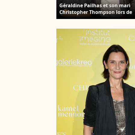
Géraldine Pailhas et son mari
Christopher Thompson lors de
l'ouverture de la rétrospective
Gérard Oury à la Cinémathèqu
Française à Paris, le 02
septembre 2020. © Christophe
Clovis / Bestimage