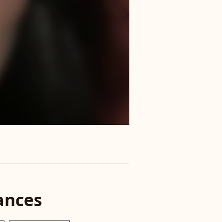
ances