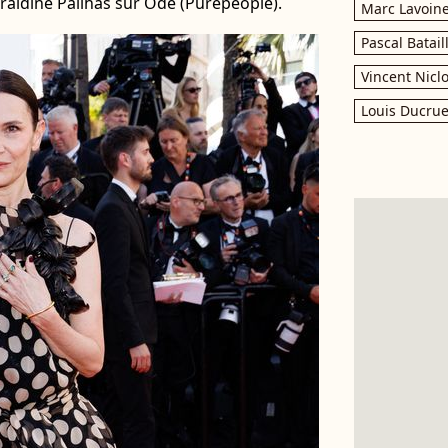
raldine Pailhas sur Ode (Purepeople).
Marc Lavoin
Pascal Batail
Vincent Nicl
Louis Ducrue