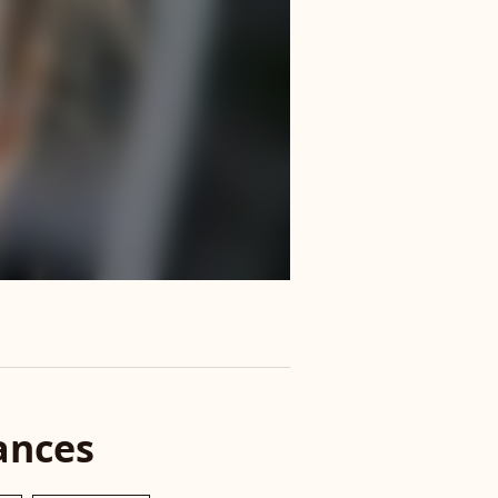
ances