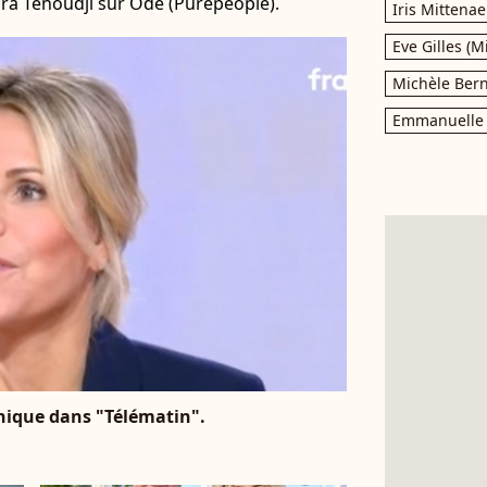
ura Tenoudji sur Ode (Purepeople).
Iris Mittenae
Eve Gilles (M
Michèle Bern
Emmanuelle 
nique dans "Télématin".