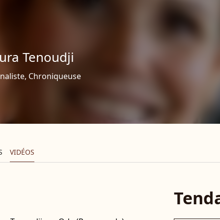
ura Tenoudji
naliste, Chroniqueuse
S
VIDÉOS
Tend