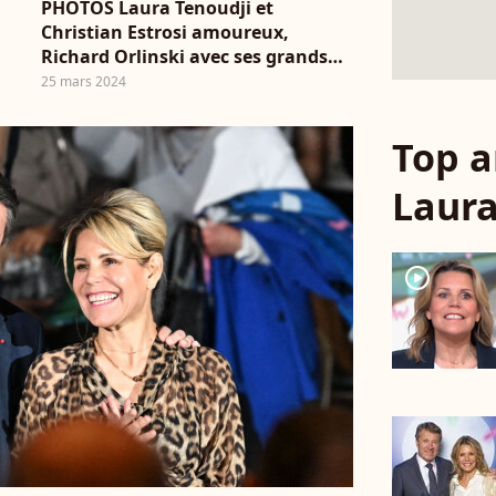
PHOTOS Laura Tenoudji et
Christian Estrosi amoureux,
Richard Orlinski avec ses grands
enfants... réunis pour leur "1ère
25 mars 2024
fois"
Top a
Laura
player2