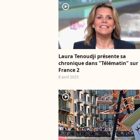
player2
Laura Tenoudji présente sa
chronique dans "Télématin" sur
France 2
8 avril 2025
player2