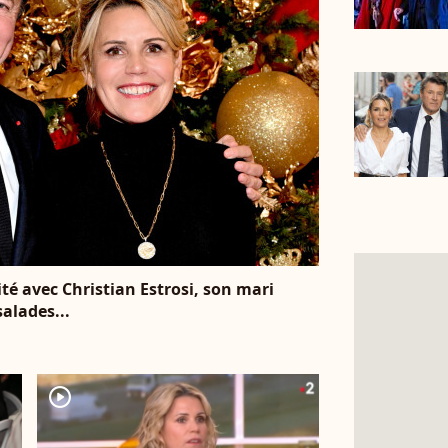
té avec Christian Estrosi, son mari
salades...
player2