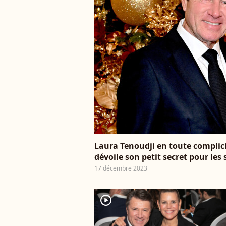
Laura Tenoudji en toute complici
dévoile son petit secret pour les 
17 décembre 2023
player2