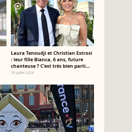
player2
Laura Tenoudji et Christian Estrosi
: leur fille Bianca, 6 ans, future
chanteuse ? C'est très bien parti
(VIDEO)
29 juillet 2024