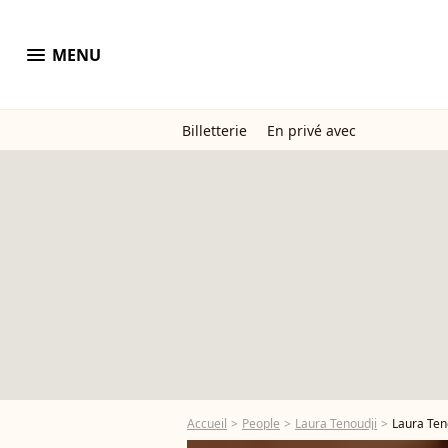
menu
MENU
Billetterie
En privé avec
Accueil
People
Laura Tenoudji
Laura Ten