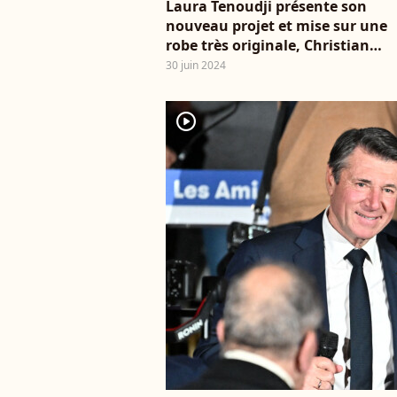
Laura Tenoudji présente son
nouveau projet et mise sur une
robe très originale, Christian
Estrosi n'a d'yeux que pour elle
30 juin 2024
player2