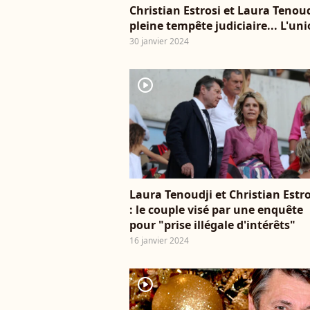
Christian Estrosi et Laura Tenoud
pleine tempête judiciaire... L'uni
30 janvier 2024
player2
Laura Tenoudji et Christian Estro
: le couple visé par une enquête
pour "prise illégale d'intérêts"
16 janvier 2024
player2