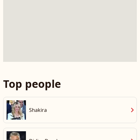
Top people
chevron_right
Shakira