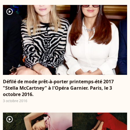
player2
Défilé de mode prêt-à-porter printemps-été 2017
"Stella McCartney" à l'Opéra Garnier. Paris, le 3
octobre 2016.
3 octobre 2016
player2