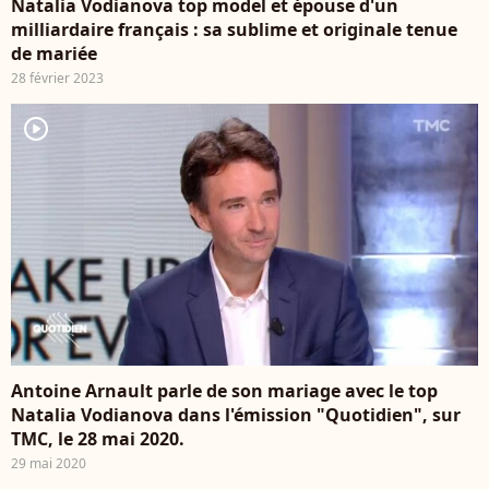
Natalia Vodianova top model et épouse d'un
milliardaire français : sa sublime et originale tenue
de mariée
28 février 2023
player2
Antoine Arnault parle de son mariage avec le top
Natalia Vodianova dans l'émission "Quotidien", sur
TMC, le 28 mai 2020.
29 mai 2020