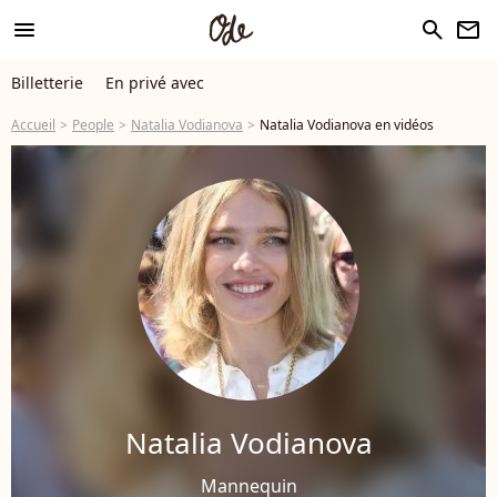
menu
search
newsletter
Billetterie
En privé avec
Accueil
People
Natalia Vodianova
Natalia Vodianova en vidéos
Natalia Vodianova
Mannequin