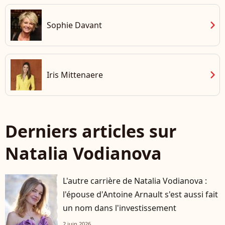
chevron_right
Sophie Davant
chevron_right
Iris Mittenaere
Derniers articles sur
Natalia Vodianova
L'autre carrière de Natalia Vodianova :
l'épouse d'Antoine Arnault s'est aussi fait
un nom dans l'investissement
2 juin 2026