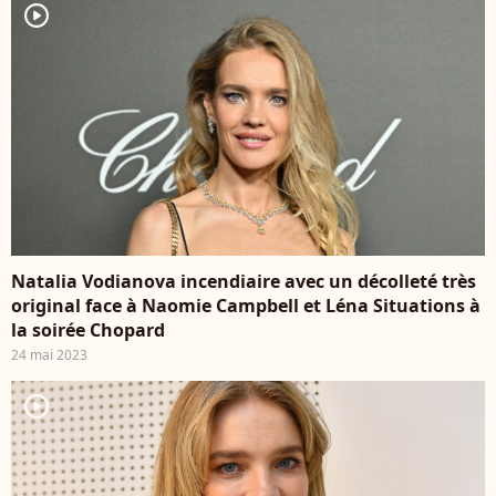
player2
Natalia Vodianova incendiaire avec un décolleté très
original face à Naomie Campbell et Léna Situations à
la soirée Chopard
24 mai 2023
player2