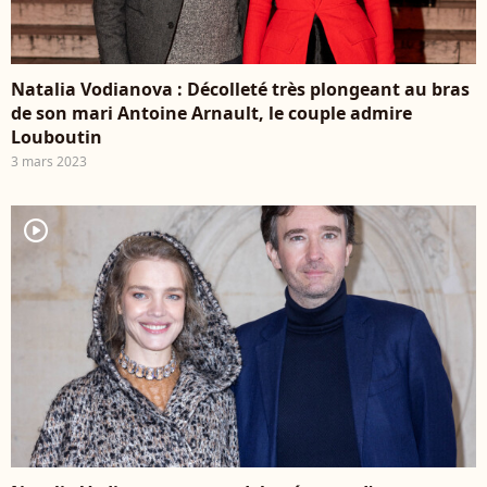
Natalia Vodianova : Décolleté très plongeant au bras
de son mari Antoine Arnault, le couple admire
Louboutin
3 mars 2023
player2