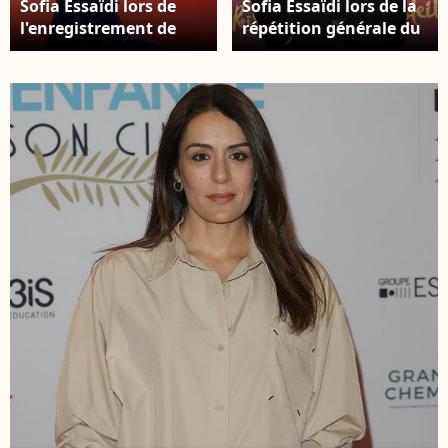
Sofia Essaïdi lors de
Sofia Essaïdi lors de la
l'enregistrement de
répétition générale du
l'émission « Nos voix
spectacle « Le Roi
pour toutes » au profit
Soleil » au Dôme de
de la Fondation des
Paris, le 9 décembre
femmes à l'Adidas
2025. © Coadic Guirec /
Arena, diffusée sur
Bestimage
TMC le 25 novembre
2025, à Paris, en
France, le 19 novembre
2025. © Guirec-
Moreau/Bestimage