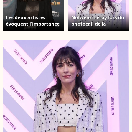
Les deux artistes
Nolwenn Leroy lors du
évoquent l'importance
photocall de la
accordée à la santé
première de la série «
mentale des
The Audacity » au
participants. Nolwenn
festival Series Mania
Leroy lors de la
2026 à Lille, en France,
répétition générale de
le 21 mars 2026. ©
« The Last Ship », la
Stéphane
comédie musicale de
Vansteenkiste/Bestimage
Sting, à la Seine
Musicale de Boulogne-
Billancourt, le 19
février 2026. © Coadic
Guirec / Bestimage