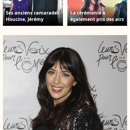
Ses anciens camarades
La cérémonie a
Houcine, Jérémy
également pris des airs
Chatelain et Aurélie
de grandes
Konaté étaient
retrouvailles pour les
présents, tout comme
anciens de la Star
son ex-professeur
Academy, venus la
Armande Altaï et l'ex-
soutenir en nombre.
directerice de la Star
Houcine, Nolwenn
Ac, Alexia Laroche-
Leroy, Johnny Hallyday
Joubert. houcine et
et Emma Daumas -
nolwenn de star
Star Academy 2.
academy 2 soirée "the
best 2002" au bristol à
paris "plan americain"
COADIC GUIREC /
BESTIMAGE