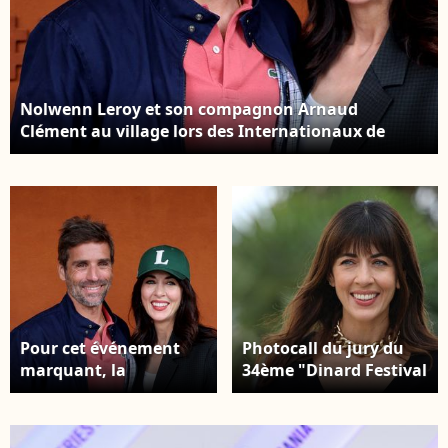
Nolwenn Leroy et son compagnon Arnaud
Clément au village lors des Internationaux de
France de Tennis de Roland Garros 2025, à Paris,
France, le 26 mai 2025. © Jacovides-
Moreau/Bestimage
Pour cet événement
Photocall du jury du
marquant, la
34ème "Dinard Festival
chanteuse a pu
du Film Britannique",
compter sur la
le 29 septembre 2023.
présence de son
Zuma Press /