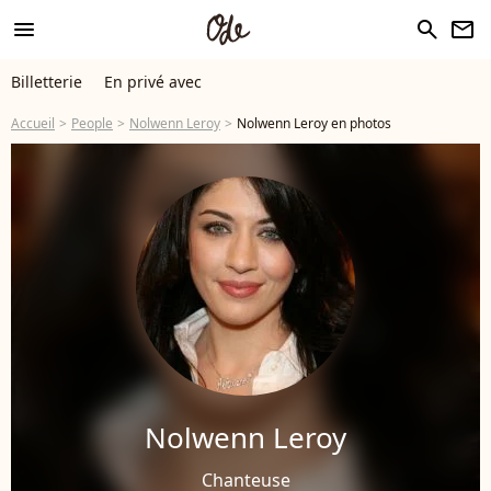
menu
search
newsletter
Billetterie
En privé avec
Accueil
People
Nolwenn Leroy
Nolwenn Leroy en photos
Nolwenn Leroy
Chanteuse