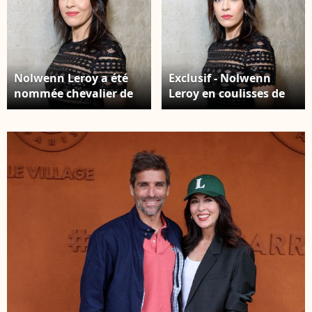
Nolwenn Leroy a été
Exclusif - Nolwenn
nommée chevalier de
Leroy en coulisses de
la Légion d'honneur
l'enregistrement de
dans la promotion du
l'émission « Nos voix
1er janvier 2026.
pour toutes »,
Exclusif - Nolwenn
organisée au profit de
Leroy en coulisses de
la Fondation des
l'enregistrement de
femmes à l'Adidas
l'émission « Nos voix
Arena et diffusée sur
pour toutes »,
TMC le 25 novembre
organisée au profit de
2025, à Paris, en
la Fondation des
France, le 19 novembre
femmes à l'Adidas
2025. © Guirec-
Arena et diffusée sur
Moreau/Bestimage
TMC le 25 novembre
2025, à Paris, en