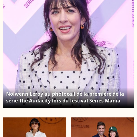
Bestimage
Bestimage
Nolwenn Leroy au photocall de la première de la
série The Audacity lors du festival Series Mania
2026 à Lille, France, le 21 mars 2026. © Stéphane
Vansteenkiste/Bestimage