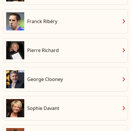
chevron_right
Franck Ribéry
chevron_right
Pierre Richard
chevron_right
George Clooney
chevron_right
Sophie Davant