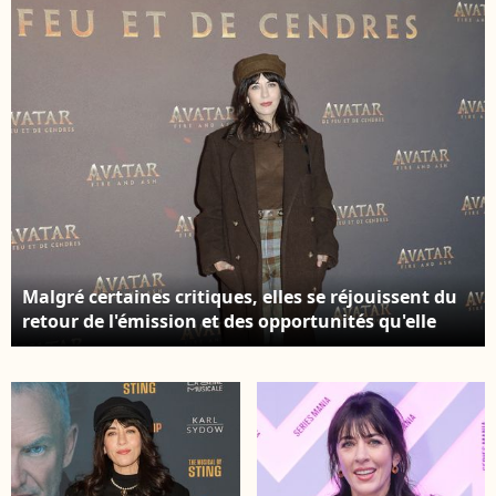
Lacroix/Bestimage
Malgré certaines critiques, elles se réjouissent du
retour de l'émission et des opportunités qu'elle
offre aux jeunes talents. Nolwenn Leroy - Avant-
première du film « Avatar : Fire and Ash » (Avatar :
de Feu et de Cendres) à la Seine Musicale de
Boulogne-Billancourt, le 5 décembre 2025. © Marc
Ausset-Lacroix/Bestimage