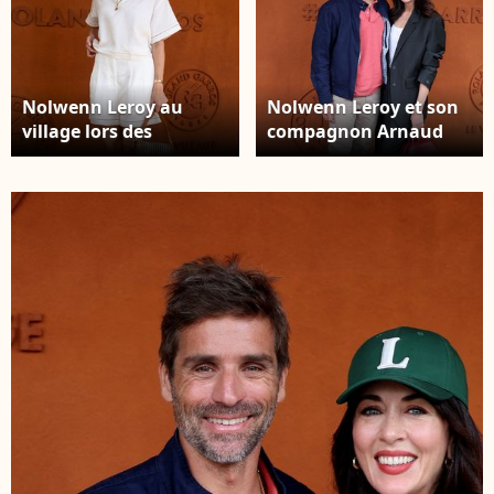
Nolwenn Leroy au
Nolwenn Leroy et son
village lors des
compagnon Arnaud
Internationaux de
Clément au village lors
France de Tennis de
des Internationaux de
Roland Garros 2026.
France de Tennis de
Paris, le 28 mai 2026. ©
Roland Garros 2025, à
Jacovides / Moreau /
Paris, France, le 26 mai
Bestimage
2025. © Jacovides-
Moreau/Bestimage