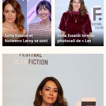
Sofia Essaïdi et
Sofia Essaïdi lors du
Nolwenn Leroy se sont
photocall de « Les
confiées au média
Combattantes » à
Seriously. Sofia Essaïdi
l'occasion de la 24e
et Nolwenn Leroy sont
édition du Festival de
revenues sur leur
la Fiction TV de La
propre expérience au
Rochelle, le 15
sein de la Star
septembre 2022. ©
Academy. Bestimage
Christophe Aubert via
Bestimage