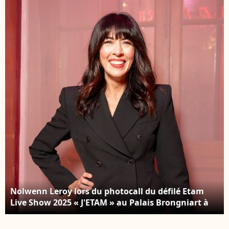
Roland Garros 2024, à
Séance photo du jury
Paris, en France, le 4
du 34e « Festival du
juin 2024. © Jacovides-
film britannique de
Moreau/Bestimage
Dinard », le 29
septembre 2023.
Nolwenn Leroy lors du photocall du défilé Etam
Live Show 2025 « J'ETAM » au Palais Brongniart à
Paris, le 30 septembre 2025. Veeren / Perusseau /
Bestimage