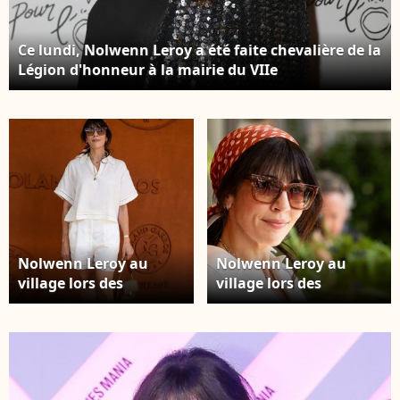
Ce lundi, Nolwenn Leroy a été faite chevalière de la
Légion d'honneur à la mairie du VIIe
arrondissement de Paris. Nolwenn Leroy -
Photocall de la 6ème édition du concert caritatif
pour l'association "Leurs Voix Pour l'Espoir" contre
le cancer à l'Olympia à Paris. © Marc Ausset-
Lacroix/Bestimage
Nolwenn Leroy au
Nolwenn Leroy au
village lors des
village lors des
Internationaux de
Internationaux de
France de Tennis de
France de Tennis de
Roland Garros 2026.
Roland Garros 2026.
Paris, le 28 mai 2026. ©
Paris, le 28 mai 2026. ©
Jacovides / Moreau /
Jacovides / Moreau /