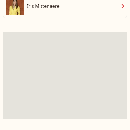
chevron_right
Iris Mittenaere