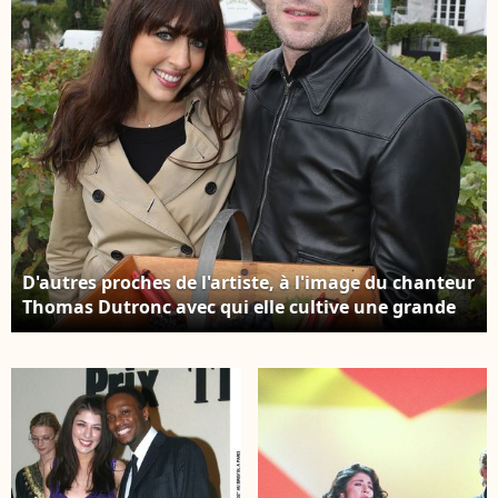
et Michel-Edouard
Leclerc, president du
comite strategique et
porte-parole du
mouvement E. Leclerc
à l'Assemblee
nationale à Paris,
France, le 25 novembre
2025. ©
Michtof/PsnewZ/Bestima
D'autres proches de l'artiste, à l'image du chanteur
Thomas Dutronc avec qui elle cultive une grande
complicité, ont fait le déplacement pour célébrer
cette reconnaissance. Exclusif - Thomas Dutronc et
Nolwenn Leroy (parrain et marraine) - Fête des
Vendanges de Montmartre 2013 (80e anniversaire)
a Paris, le 12 octobre 2013. CYRIL MOREAU /
BESTIMAGE