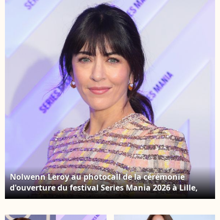
compagnon Arnaud
Bestimage
Clément et de leur fils
Marin, âgé de presque
9 ans. Nolwenn Leroy
et son compagnon
Arnaud Clément au
village lors des
Internationaux de
France de Tennis de
Roland Garros 2025, à
Paris, France, le 26 mai
2025. © Jacovides-
Moreau/Bestimage
Nolwenn Leroy au photocall de la cérémonie
d'ouverture du festival Series Mania 2026 à Lille,
France. © Stéphane Vansteenkiste/Bestimage