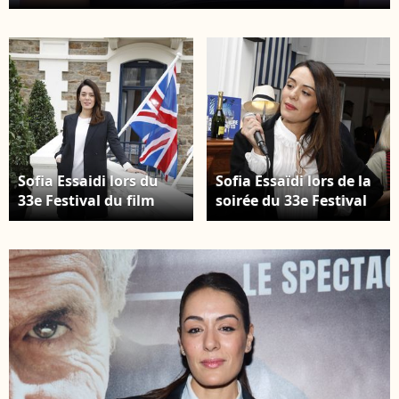
à Lille, en France, le 21 mars 2026. © Stéphane
Vansteenkiste/Bestimage
Sofia Essaidi lors du
Sofia Essaïdi lors de la
33e Festival du film
soirée du 33e Festival
britannique de Dinard,
du film britannique à
le 30 septembre 2022 ©
Dinard, le 30
Denis Guignebourg /
septembre 2022 ©
Bestimage
Denis Guignebourg /
Bestimage