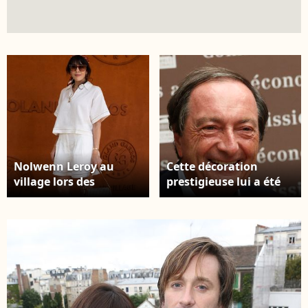
Nolwenn Leroy au
Cette décoration
village lors des
prestigieuse lui a été
Internationaux de
remise par son ami
France de Tennis de
Michel-Édouard
Roland Garros 2026.
Leclerc, sous
Paris, le 28 mai 2026. ©
l'impulsion de Rachida
Jacovides / Moreau /
Dati. Audition de
Bestimage
Philippe Michaud,
president executif du
mouvement E. Leclerc,