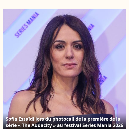
film britannique de
britannique à Dinard
Dinard, en France, le
le 29 septembre 2022.
28 septembre 2022. ©
© Denis
Mickael Chavet/Zuma
Guignebourg/BestImage
Press/bestimage
Sofia Essaïdi lors du photocall de la première de la
série « The Audacity » au festival Series Mania 2026