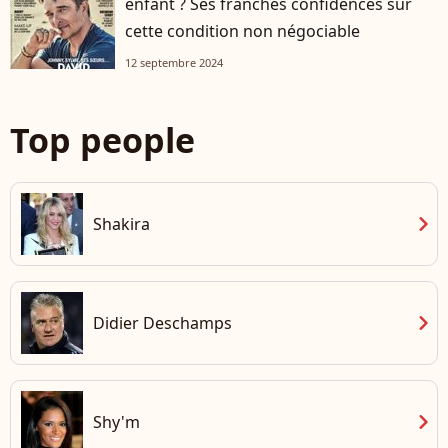
enfant ? Ses franches confidences sur
cette condition non négociable
12 septembre 2024
Top people
chevron_right
Shakira
chevron_right
Didier Deschamps
chevron_right
Shy'm