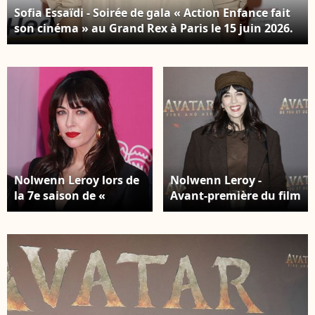
Sofia Essaïdi - Soirée de gala « Action Enfance fait
son cinéma » au Grand Rex à Paris le 15 juin 2026.
© Codic Guirec/Bestimage
Nolwenn Leroy lors de
Nolwenn Leroy -
la 7e saison de «
Avant-première du film
CanneSeries » à
« Avatar : Fire and Ash
Cannes, le 6 avril 2024.
» (Avatar : de Feu et de
© Denis Guignebourg /
Cendres) à la Seine
BestImage
Musicale de Boulogne-
Billancourt, le 5
décembre 2025. © Marc
Ausset-