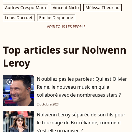
Rindoff/Bestimage
Rindoff/Bestimage
Audrey Crespo-Mara
Vincent Niclo
Mélissa Theuriau
Louis Ducruet
Emilie Dequenne
VOIR TOUS LES PEOPLE
Top articles sur Nolwenn
Leroy
N'oubliez pas les paroles : Qui est Olivier
player2
Reine, le nouveau musicien qui a
collaboré avec de nombreuses stars ?
2 octobre 2024
Nolwenn Leroy séparée de son fils pour
le tournage de Brocéliande, comment
s'est-elle organisée ?