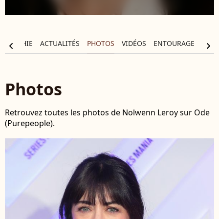
OGRAPHIE
ACTUALITÉS
PHOTOS
VIDÉOS
ENTOURAGE
chevron_left
chevron_right
Photos
Retrouvez toutes les photos de Nolwenn Leroy sur Ode
(Purepeople).