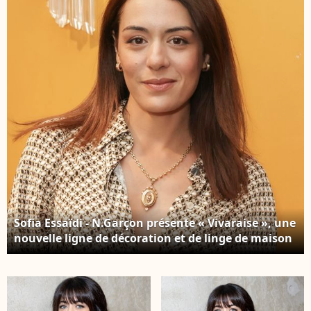
France de tennis de
des Internationaux de
Roland-Garros 2026.
France de tennis de
Paris, le 28 mai 2026. ©
Roland-Garros 2026.
Jacovides / Moreau /
Paris, le 28 mai 2026. ©
Bestimage
Jacovides / Moreau /
Bestimage
Sofia Essaïdi - N.Garçon présente « Vivaraise », une
nouvelle ligne de décoration et de linge de maison
à laquelle elle a collaboré. Une soirée a été
organisée à cette occasion à la Galerie Vivienne à
Paris le 7 septembre 2022. © Jack Tribeca /
Bestimage