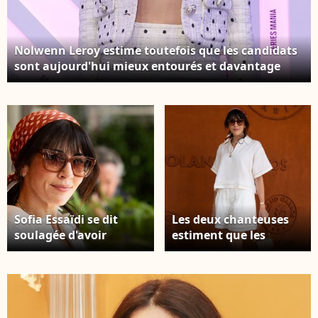
Nolwenn Leroy estime toutefois que les candidats
sont aujourd'hui mieux entourés et davantage
protégés. Nolwenn Leroy lors du photocall de la
première de la série « The Audacity » au festival
Series Mania 2026 à Lille, en France, le 21 mars
2026. © Stéphane Vansteenkiste/Bestimage
Sofia Essaïdi se dit
Les deux chanteuses
soulagée d'avoir
estiment que les
participé à l'émission
réseaux sociaux
avant l'ère des réseaux
rendent l'expérience de
sociaux. Nolwenn
la Star Academy plus
Leroy au village lors
difficile. Nolwenn
des Internationaux de
Leroy au village lors