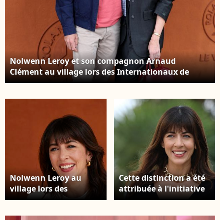
France, le 19 novembre
2025. © Guirec-
Moreau/Bestimage
Nolwenn Leroy et son compagnon Arnaud
Clément au village lors des Internationaux de
France de tennis de Roland-Garros 2025, à Paris, en
France, le 26 mai 2025. © Jacovides-
Moreau/Bestimage
Nolwenn Leroy au
Cette distinction a été
village lors des
attribuée à l'initiative
Internationaux de
de Rachida Dati.
France de tennis de
Nolwenn Leroy -