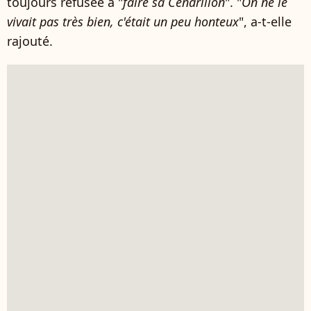
toujours refusée à "
faire sa Cendrillon
". "
On ne le
vivait pas très bien, c'était un peu honteux
", a-t-elle
rajouté.