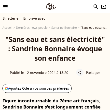
menu
search
newsletter
Billetterie
En privé avec
Accueil
Dernières news people
Sandrine Bonnaire
"Sans eau et sans électricité" : Sandrine Bonnaire évoque son enfance
"Sans eau et sans électricité"
: Sandrine Bonnaire évoque
son enfance
Publié le 12 novembre 2024 à 13:20
Partager
share
Ajoutez Ode à vos sources préférées
Figure incontournable du 7ème art français,
Sandrine Bonnaire s'est longuement confiée