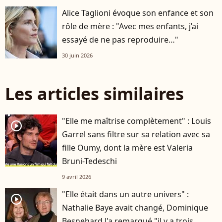
Alice Taglioni évoque son enfance et son
rôle de mère : "Avec mes enfants, j’ai
essayé de ne pas reproduire…"
30 juin 2026
Les articles similaires
"Elle me maîtrise complètement" : Louis
player2
Garrel sans filtre sur sa relation avec sa
fille Oumy, dont la mère est Valeria
Bruni-Tedeschi
9 avril 2026
"Elle était dans un autre univers" :
player2
Nathalie Baye avait changé, Dominique
Besnehard l'a remarqué "il y a trois