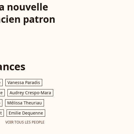
La nouvelle
ncien patron
ances
e
Vanessa Paradis
le
Audrey Crespo-Mara
o
Mélissa Theuriau
t
Emilie Dequenne
VOIR TOUS LES PEOPLE