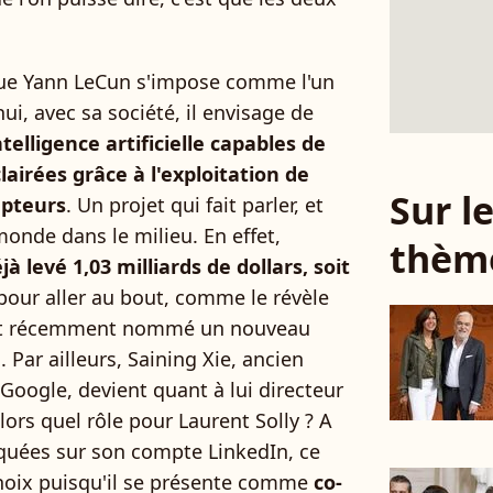
 que Yann LeCun s'impose comme l'un
ui, avec sa société, il envisage de
elligence artificielle capables de
lairées grâce à l'exploitation de
Sur 
apteurs
. Un projet qui fait parler, et
monde dans le milieu. En effet,
thèm
à levé 1,03 milliards de dollars, soit
 pour aller au bout, comme le révèle
tout récemment nommé un nouveau
 Par ailleurs, Saining Xie, ancien
Google, devient quant à lui directeur
lors quel rôle pour Laurent Solly ? A
iquées sur son compte LinkedIn, ce
hoix puisqu'il se présente comme
co-