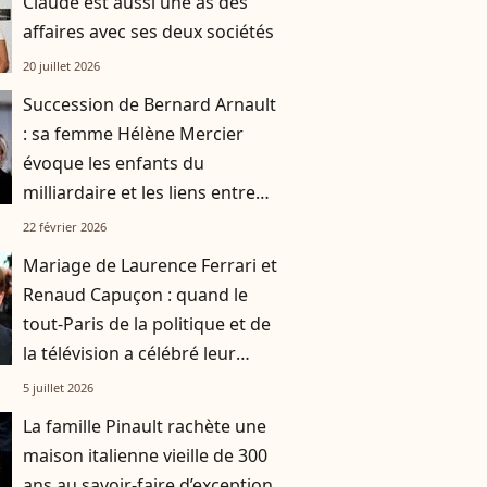
Claude est aussi une as des
affaires avec ses deux sociétés
20 juillet 2026
Succession de Bernard Arnault
: sa femme Hélène Mercier
évoque les enfants du
milliardaire et les liens entre
Delphine, Antoine, Alexandre,
22 février 2026
Frédéric et Jean
Mariage de Laurence Ferrari et
Renaud Capuçon : quand le
tout-Paris de la politique et de
la télévision a célébré leur
union
5 juillet 2026
La famille Pinault rachète une
maison italienne vieille de 300
ans au savoir-faire d’exception