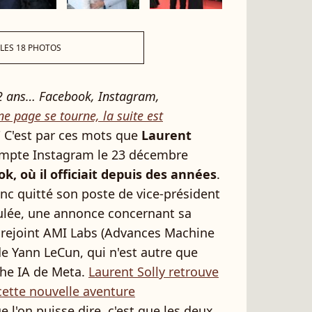
 LES 18 PHOTOS
 12 ans… Facebook, Instagram,
e page se tourne, la suite est
" C'est par ces mots que
Laurent
ompte Instagram le 23 décembre
k, où il officiait depuis des années
.
nc quitté son poste de vice-président
ulée, une annonce concernant sa
ait rejoint AMI Labs (Advances Machine
 de Yann LeCun, qui n'est autre que
rche IA de Meta.
Laurent Solly retrouve
cette nouvelle aventure
e l'on puisse dire, c'est que les deux