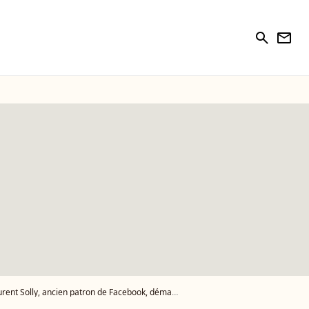
search
newsletter
nt Solly, ancien patron de Facebook, démarre fort