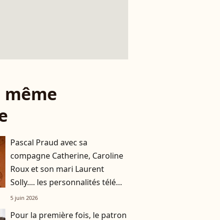
le même
e
Pascal Praud avec sa
compagne Catherine, Caroline
Roux et son mari Laurent
Solly.... les personnalités télé
avec leurs moitiés à Roland-
5 juin 2026
Garros
Pour la première fois, le patron