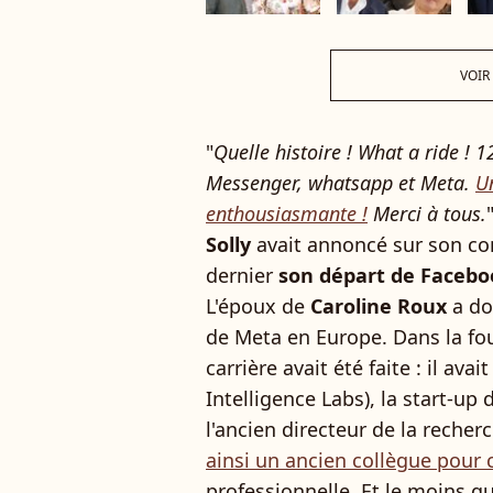
VOIR
"
Quelle histoire ! What a ride !
Messenger, whatsapp et Meta.
Un
enthousiasmante !
Merci à tous.
Solly
avait annoncé sur son c
dernier
son départ de Faceboo
L'époux de
Caroline Roux
a do
de Meta en Europe. Dans la fo
carrière avait été faite : il av
Intelligence Labs), la start-up
l'ancien directeur de la reche
ainsi un ancien collègue pour 
professionnelle. Et le moins qu