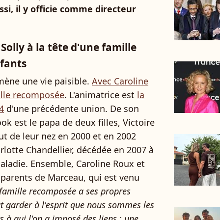
si, il y officie comme directeur
olly à la tête d'une famille
fants
mène une vie paisible.
Avec Caroline
mille recomposée
. L'animatrice est
la
4
d'une précédente union. De son
ok est le papa de deux filles, Victoire
out de leur nez en 2000 et en 2002
lotte Chandellier, décédée en 2007 à
aladie. Ensemble, Caroline Roux et
 parents de Marceau, qui est venu
famille recomposée a ses propres
aut garder à l'esprit que nous sommes les
s à qui l'on a imposé des liens : une