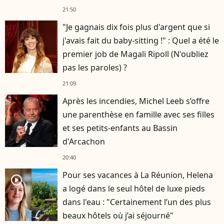
Hardy
21:50
"Je gagnais dix fois plus d'argent que si
j'avais fait du baby-sitting !" : Quel a été le
premier job de Magali Ripoll (N'oubliez
pas les paroles) ?
21:09
Après les incendies, Michel Leeb s’offre
une parenthèse en famille avec ses filles
et ses petits-enfants au Bassin
d'Arcachon
20:40
Pour ses vacances à La Réunion, Helena
player2
a logé dans le seul hôtel de luxe pieds
dans l'eau : "Certainement l’un des plus
beaux hôtels où j’ai séjourné"