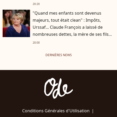
20:20
"Quand mes enfants sont devenus
majeurs, tout était clean" : Impôts,
Urssaf... Claude François a laissé de
nombreuses dettes, la mère de ses fils
s'est occupée de tout
20:00
DERNIÈRES NEWS
Conditions Générales d'Utilisation
|