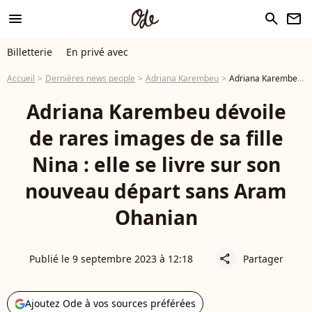
menu
search
newsletter
Billetterie
En privé avec
Accueil
Dernières news people
Adriana Karembeu
Adriana Karembeu dévoile de rares images de sa fille Nina : elle se livre sur son nouveau départ sans Aram Ohanian
Adriana Karembeu dévoile
de rares images de sa fille
Nina : elle se livre sur son
nouveau départ sans Aram
Ohanian
Publié le 9 septembre 2023 à 12:18
Partager
share
Ajoutez Ode à vos sources préférées