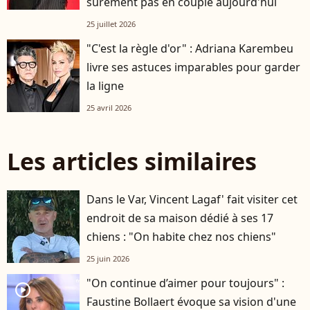
sûrement pas en couple aujourd'hui
25 juillet 2026
"C'est la règle d'or" : Adriana Karembeu
livre ses astuces imparables pour garder
la ligne
25 avril 2026
Les articles similaires
Dans le Var, Vincent Lagaf' fait visiter cet
endroit de sa maison dédié à ses 17
chiens : "On habite chez nos chiens"
25 juin 2026
"On continue d’aimer pour toujours" :
player2
Faustine Bollaert évoque sa vision d'une