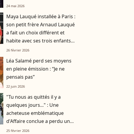
24 mai 2026
Maya Lauqué installée à Paris :
son petit frère Arnaud Lauqué
a fait un choix différent et
habite avec ses trois enfants
dans une ville très appréciée du
26 février 2026
sud-ouest
Léa Salamé perd ses moyens
en pleine émission : “Je ne
pensais pas”
22 juin 2026
"Tu nous as quittés il y a
quelques jours..." : Une
acheteuse emblématique
d'Affaire conclue a perdu un
membre de son clan
25 février 2026