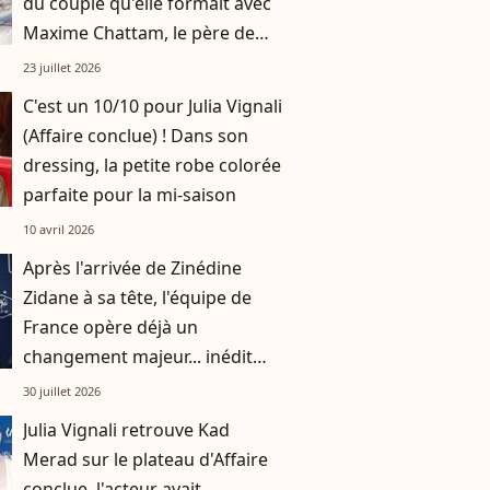
du couple qu'elle formait avec
Maxime Chattam, le père de
ses enfants
23 juillet 2026
C'est un 10/10 pour Julia Vignali
(Affaire conclue) ! Dans son
dressing, la petite robe colorée
parfaite pour la mi-saison
10 avril 2026
Après l'arrivée de Zinédine
Zidane à sa tête, l'équipe de
France opère déjà un
changement majeur... inédit
depuis 2018
30 juillet 2026
Julia Vignali retrouve Kad
Merad sur le plateau d'Affaire
conclue, l'acteur avait