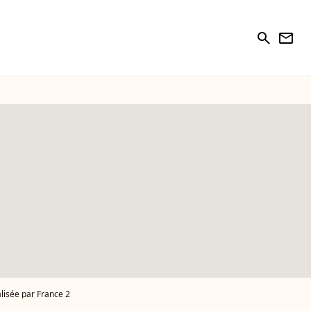
search
newsletter
alisée par France 2