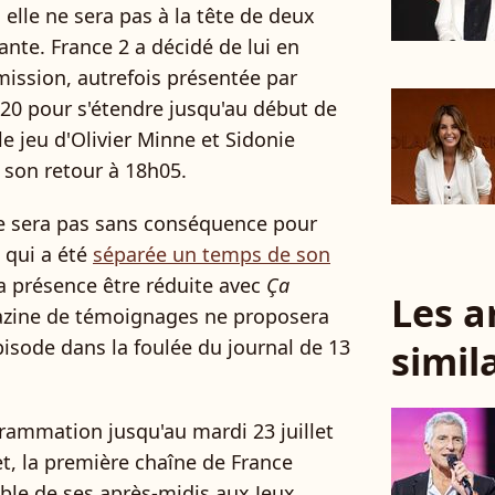
elle ne sera pas à la tête de deux
nte. France 2 a décidé de lui en
émission, autrefois présentée par
20 pour s'étendre jusqu'au début de
 le jeu d'Olivier Minne et Sidonie
son retour à 18h05.
e sera pas sans conséquence pour
, qui a été
séparée un temps de son
sa présence être réduite avec
Ça
Les a
azine de témoignages ne proposera
isode dans la foulée du journal de 13
simil
rammation jusqu'au mardi 23 juillet
let, la première chaîne de France
ble de ses après-midis aux Jeux