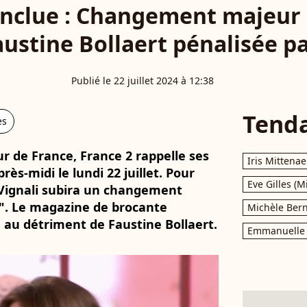
onclue : Changement majeur 
austine Bollaert pénalisée p
Publié le 22 juillet 2024 à 12:38
Tend
es
r de France, France 2 rappelle ses
Iris Mittenae
ès-midi le lundi 22 juillet. Pour
Eve Gilles (M
a Vignali subira un changement
e". Le magazine de brocante
Michèle Bern
au détriment de Faustine Bollaert.
Emmanuelle 