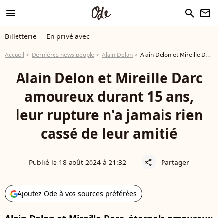
menu
search
newsletter
Billetterie
En privé avec
Accueil
Dernières news people
Alain Delon
Alain Delon et Mireille Darc amoureux durant 15 ans, leur rupture n'a jamais rien cassé de leur amitié
Alain Delon et Mireille Darc
amoureux durant 15 ans,
leur rupture n'a jamais rien
cassé de leur amitié
Publié le 18 août 2024 à 21:32
Partager
share
Ajoutez Ode à vos sources préférées