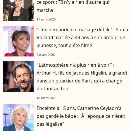
ce sport : "Il n'y a rien d'autre qui
marche"
11 avril 2026
“Une demande en mariage débile” : Sonia
player2
Rolland mariée à 43 ans à son amour de
jeunesse, tout a été filmé
7 mars 2026
"L’atmosphère n’a plus rien à voir" :
Arthur H, fils de Jacques Higelin, a grandi
dans un quartier de Paris qui a changé
du tout au tout
18 mars 2026
Enceinte à 15 ans, Catherine Ceylac n'a
player2
pas gardé le bébé : "À l'époque ce n’était
pas légalisé"