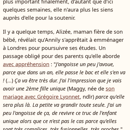
plus important finalement, d'autant que d'ici
quelques semaines, elle n'aura plus les siens
auprès d'elle pour la soutenir.
Il y a quelque temps, Alizée, maman fière de son
bébé, révélait qu'Annily s'apprêtait à emménager
à Londres pour poursuivre ses études. Un
passage obligé pour des parents qu'elle aborde
avec appréhension
: "
J'angoisse un peu j'avoue,
parce que dans un an, elle passe le bac et elle s'en va
!
(...)
Ça va être très dur. J'ai l'impression que je vais
avoir une 2ème fille unique
(Maggy, née de
son
mariage avec Grégoire Lyonnet
, ndlr)
parce qu'elle
sera plus là. La petite va grandir toute seule. J'ai un
peu l'angoisse de ça, de revivre ce truc de l'enfant
unique alors que ce n'est pas le cas parce qu'elles
sont très complices, très fusionnelles, très proches
."