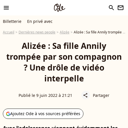
menu
search
newsletter
Billetterie
En privé avec
Accueil
Dernières news people
Alizée
Alizée : Sa fille Annily trompée par son compagnon ? Une drôle de vidéo interpelle
Alizée : Sa fille Annily
trompée par son compagnon
? Une drôle de vidéo
interpelle
Publié le 9 juin 2022 à 21:21
Partager
share
Ajoutez Ode à vos sources préférées