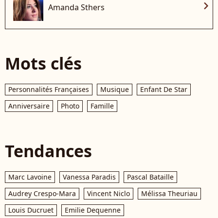
chevron_right
Amanda Sthers
Mots clés
Personnalités Françaises
Musique
Enfant De Star
Anniversaire
Photo
Famille
Tendances
Marc Lavoine
Vanessa Paradis
Pascal Bataille
Audrey Crespo-Mara
Vincent Niclo
Mélissa Theuriau
Louis Ducruet
Emilie Dequenne