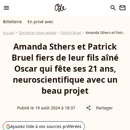
menu
search
newsletter
Billetterie
En privé avec
Accueil
Dernières news people
Patrick Bruel
Amanda Sthers et Patrick Bruel fiers de leur fils aîné Oscar qui fête ses 21 ans, neuroscientifique avec un beau projet
Amanda Sthers et Patrick
Bruel fiers de leur fils aîné
Oscar qui fête ses 21 ans,
neuroscientifique avec un
beau projet
Publié le 19 août 2024 à 18:37
Partager
share
Ajoutez Ode à vos sources préférées