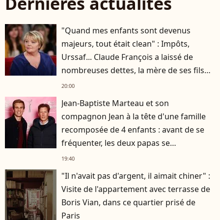
Dernières actualités
"Quand mes enfants sont devenus
majeurs, tout était clean" : Impôts,
Urssaf... Claude François a laissé de
nombreuses dettes, la mère de ses fils
s'est occupée de tout
20:00
Jean-Baptiste Marteau et son
compagnon Jean à la tête d'une famille
recomposée de 4 enfants : avant de se
fréquenter, les deux papas se
connaissaient depuis des années
19:40
"Il n'avait pas d'argent, il aimait chiner" :
Visite de l'appartement avec terrasse de
Boris Vian, dans ce quartier prisé de
Paris