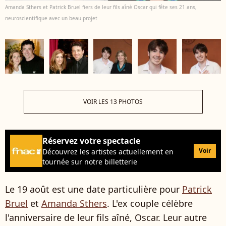
Amanda Sthers et Patrick Bruel fiers de leur fils aîné Oscar qui fête ses 21 ans,
neuroscientifique avec un beau projet
VOIR LES 13 PHOTOS
Réservez votre spectacle
Voir
Découvrez les artistes actuellement en
tournée sur notre billetterie
Le 19 août est une date particulière pour
Patrick
Bruel
et
Amanda Sthers
. L'ex couple célèbre
l'anniversaire de leur fils aîné, Oscar. Leur autre