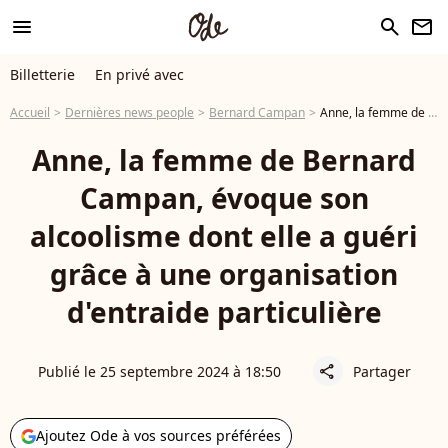
menu
search
newsletter
Billetterie
En privé avec
Accueil
Dernières news people
Bernard Campan
Anne, la femme de Bernard Campan, évoque son alcoolisme dont elle a guéri grâce à une organisation d'entraide particulière
Anne, la femme de Bernard
Campan, évoque son
alcoolisme dont elle a guéri
grâce à une organisation
d'entraide particulière
Publié le 25 septembre 2024 à 18:50
Partager
share
Ajoutez Ode à vos sources préférées