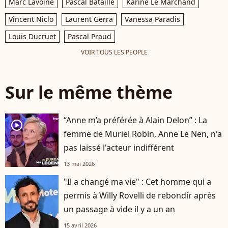
Marc Lavoine
Pascal Bataille
Karine Le Marchand
Vincent Niclo
Laurent Gerra
Vanessa Paradis
Louis Ducruet
Pascal Praud
VOIR TOUS LES PEOPLE
Sur le même thème
“Anne m’a préférée à Alain Delon” : La
player2
femme de Muriel Robin, Anne Le Nen, n'a
pas laissé l'acteur indifférent
13 mai 2026
"Il a changé ma vie" : Cet homme qui a
permis à Willy Rovelli de rebondir après
un passage à vide il y a un an
15 avril 2026