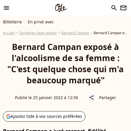
menu
search
newsletter
Billetterie
En privé avec
Accueil
Dernières news people
Bernard Campan
Bernard Campan exposé à l'alcoolisme de sa femme : "C'est quelque chose qui m'a beaucoup marqué"
Bernard Campan exposé à
l'alcoolisme de sa femme :
"C'est quelque chose qui m'a
beaucoup marqué"
Publié le 25 janvier 2022 à 12:56
Partager
share
Ajoutez Ode à vos sources préférées