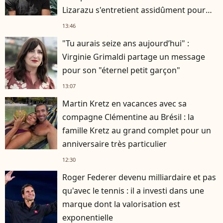
Lizarazu s'entretient assidûment pour
rester musclé à 56 ans ?
13:46
"Tu aurais seize ans aujourd’hui" :
Virginie Grimaldi partage un message
pour son "éternel petit garçon"
13:07
Martin Kretz en vacances avec sa
compagne Clémentine au Brésil : la
famille Kretz au grand complet pour un
anniversaire très particulier
12:30
Roger Federer devenu milliardaire et pas
qu'avec le tennis : il a investi dans une
marque dont la valorisation est
exponentielle