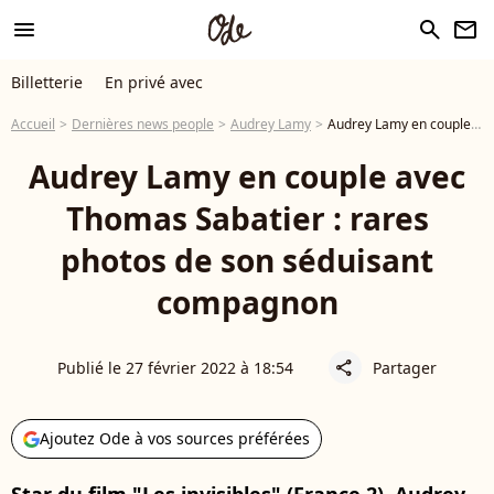
menu
search
newsletter
Billetterie
En privé avec
Accueil
Dernières news people
Audrey Lamy
Audrey Lamy en couple avec Thomas Sabatier : rares photos de son séduisant compagnon
Audrey Lamy en couple avec
Thomas Sabatier : rares
photos de son séduisant
compagnon
Publié le 27 février 2022 à 18:54
Partager
share
Ajoutez Ode à vos sources préférées