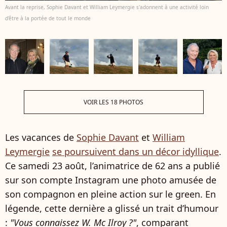
Avant la reprise, Sophie Davant et William Leymergie s'adonnent à une activité loin
d'être à la portée de tout le monde
VOIR LES 18 PHOTOS
Les vacances de
Sophie Davant
et
William
Leymergie
se poursuivent dans un décor idyllique
.
Ce samedi 23 août, l’animatrice de 62 ans a publié
sur son compte Instagram une photo amusée de
son compagnon en pleine action sur le green. En
légende, cette dernière a glissé un trait d’humour
:
"Vous connaissez W. Mc Ilroy ?"
, comparant