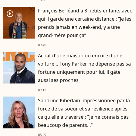
François Berléand a 3 petits-enfants avec
player2
qui il garde une certaine distance : “Je les
prends jamais en week-end, y a une
grand-mère pour ça”
09:40
Achat d'une maison ou encore d'une
voiture… Tony Parker ne dépense pas sa
fortune uniquement pour lui, il gâte
aussi ses proches
09:15
Sandrine Kiberlain impressionnée par la
force de sa soeur et sa résilience après
ce qu'elle a traversé : "Je ne connais pas
beaucoup de parents..."
08:49