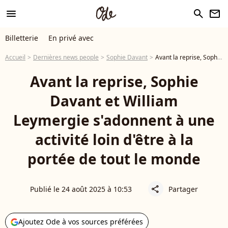
menu
search
newsletter
Billetterie
En privé avec
Accueil
Dernières news people
Sophie Davant
Avant la reprise, Sophie Davant et William Leymergie s'adonnent à une activité loin d'être à la portée de tout le monde
Avant la reprise, Sophie
Davant et William
Leymergie s'adonnent à une
activité loin d'être à la
portée de tout le monde
Publié le 24 août 2025 à 10:53
Partager
share
Ajoutez Ode à vos sources préférées