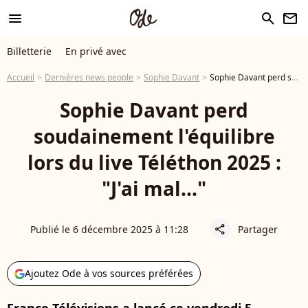
menu
search
newsletter
Billetterie
En privé avec
Accueil
Dernières news people
Sophie Davant
Sophie Davant perd soudainement l'équilibre lors du live Téléthon 2025 : "J'ai mal..."
Sophie Davant perd
soudainement l'équilibre
lors du live Téléthon 2025 :
"J'ai mal..."
Publié le 6 décembre 2025 à 11:28
Partager
share
Ajoutez Ode à vos sources préférées