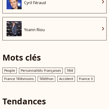
chevron_right
Cyril Féraud
chevron_right
Yoann Riou
Mots clés
People
Personnalités Françaises
Télé
France Télévisions
Téléthon
Accident
France 3
Tendances