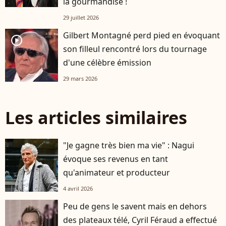
la gourmandise !
29 juillet 2026
Gilbert Montagné perd pied en évoquant
player2
son filleul rencontré lors du tournage
d'une célèbre émission
29 mars 2026
Les articles similaires
"Je gagne très bien ma vie" : Nagui
évoque ses revenus en tant
qu'animateur et producteur
4 avril 2026
Peu de gens le savent mais en dehors
des plateaux télé, Cyril Féraud a effectué