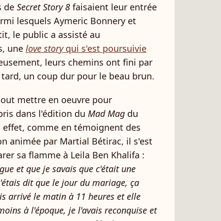
ts de
Secret Story 8
faisaient leur entrée
armi lesquels Aymeric Bonnery et
tit, le public a assisté au
s, une
love story
qui s'est poursuivie
eusement, leurs chemins ont fini par
tard, un coup dur pour le beau brun.
 tout mettre en oeuvre pour
pris dans l'édition du
Mad Mag
du
n effet, comme en témoignent des
n animée par Martial Bétirac, il s'est
rer sa flamme à Leila Ben Khalifa :
e et que je savais que c'était une
étais dit que le jour du mariage, ça
suis arrivé le matin à 11 heures et elle
 moins à l'époque, je l'avais reconquise et