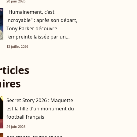
20 juin 2026
"Humainement, c’est
incroyable" : après son départ,
Tony Parker découvre
l’empreinte laissée par un
homme qui a compté dans sa
13 juillet 2026
vie
rticles
aires
Secret Story 2026 : Maguette
est la fille d’un monument du
football français
24 juin 2026