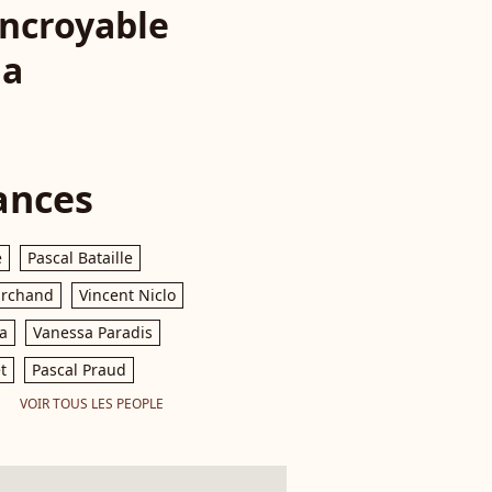
incroyable
la
ances
e
Pascal Bataille
archand
Vincent Niclo
a
Vanessa Paradis
t
Pascal Praud
VOIR TOUS LES PEOPLE