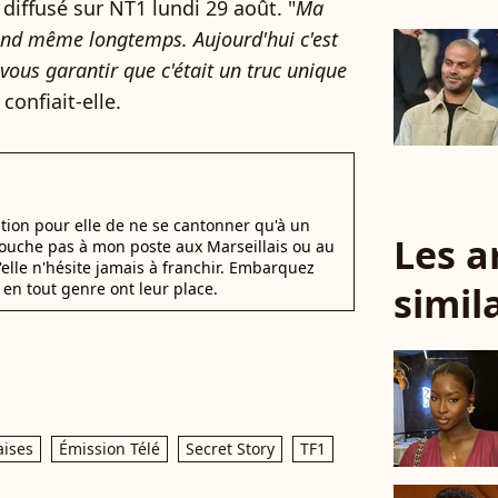
, diffusé sur NT1 lundi 29 août. "
Ma
and même longtemps. Aujourd'hui c'est
 vous garantir que c'était un truc unique
, confiait-elle.
stion pour elle de ne se cantonner qu'à un
Les a
 Touche pas à mon poste aux Marseillais ou au
u'elle n'hésite jamais à franchir. Embarquez
simil
en tout genre ont leur place.
aises
Émission Télé
Secret Story
TF1