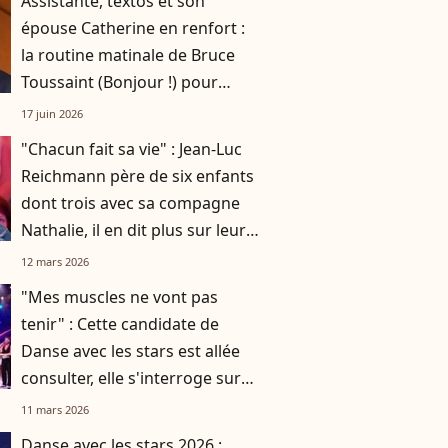
Assistante, textos et son
épouse Catherine en renfort :
la routine matinale de Bruce
Toussaint (Bonjour !) pour
éviter la panne d'oreiller
17 juin 2026
"Chacun fait sa vie" : Jean-Luc
Reichmann père de six enfants
dont trois avec sa compagne
Nathalie, il en dit plus sur leurs
métiers
12 mars 2026
"Mes muscles ne vont pas
tenir" : Cette candidate de
Danse avec les stars est allée
consulter, elle s'interroge sur
son avenir dans l'émission
11 mars 2026
Danse avec les stars 2026 :