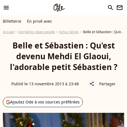
menu
search
newsletter
Billetterie
En privé avec
Accueil
Dernières news people
Actus Séries
Belle et Sébastien : Qu'est devenu Mehdi El Glaoui, l'adorable petit Sébastien ?
Belle et Sébastien : Qu'est
devenu Mehdi El Glaoui,
l'adorable petit Sébastien ?
Publié le 13 novembre 2013 à 23:48
Partager
share
Ajoutez Ode à vos sources préférées