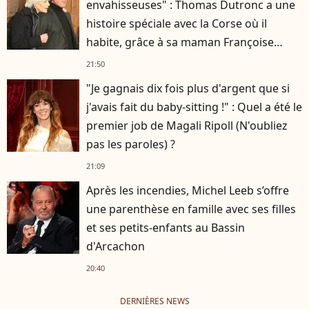
envahisseuses" : Thomas Dutronc a une
histoire spéciale avec la Corse où il
habite, grâce à sa maman Françoise
Hardy
21:50
"Je gagnais dix fois plus d'argent que si
j'avais fait du baby-sitting !" : Quel a été le
premier job de Magali Ripoll (N'oubliez
pas les paroles) ?
21:09
Après les incendies, Michel Leeb s’offre
une parenthèse en famille avec ses filles
et ses petits-enfants au Bassin
d'Arcachon
20:40
DERNIÈRES NEWS