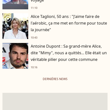
11:10
Alice Taglioni, 50 ans : "J'aime faire de
player2
l'aérobic, ça me met en forme pour toute
la journée"
10:43
Antoine Dupont : Sa grand-mère Alice,
dite "Mimy", nous a quittés... Elle était un
véritable pilier pour cette commune
10:16
DERNIÈRES NEWS