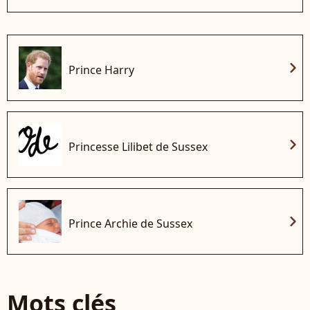
chevron_right
Prince Harry
chevron_right
Princesse Lilibet de Sussex
chevron_right
Prince Archie de Sussex
Mots clés