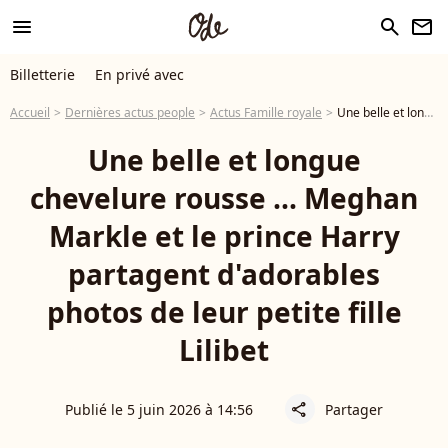
menu
search
newsletter
Billetterie
En privé avec
Accueil
Dernières actus people
Actus Famille royale
Une belle et longue chevelure rousse ... Meghan Markle et le prince Harry partagent d'adorables photos de leur petite fille Lilibet
Une belle et longue
chevelure rousse ... Meghan
Markle et le prince Harry
partagent d'adorables
photos de leur petite fille
Lilibet
Publié le 5 juin 2026 à 14:56
Partager
share