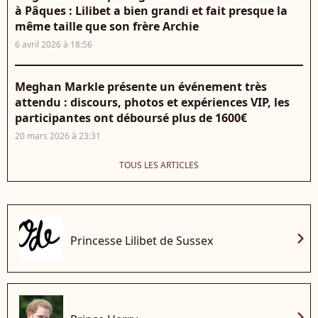
à Pâques : Lilibet a bien grandi et fait presque la
même taille que son frère Archie
6 avril 2026 à 18:56
Meghan Markle présente un événement très
attendu : discours, photos et expériences VIP, les
participantes ont déboursé plus de 1600€
20 mars 2026 à 23:31
TOUS LES ARTICLES
chevron_right
Princesse Lilibet de Sussex
chevron_right