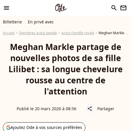
menu
search
newsletter
Billetterie
En privé avec
Accueil
Dernières actus people
Actus Famille royale
Meghan Markle partage de nouvelles photos de sa fille Lilibet : sa longue chevelure rousse au centre de l'attention
Meghan Markle partage de
nouvelles photos de sa fille
Lilibet : sa longue chevelure
rousse au centre de
l'attention
Publié le 20 mars 2026 à 08:56
Partager
share
Ajoutez Ode à vos sources préférées