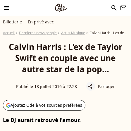
menu
search
newsletter
Billetterie
En privé avec
Accueil
Dernières news people
Actus Musique
Calvin Harris : L'ex de Taylor Swift en couple avec une autre star de la pop...
Calvin Harris : L'ex de Taylor
Swift en couple avec une
autre star de la pop...
Publié le 18 juillet 2016 à 22:28
Partager
share
Ajoutez Ode à vos sources préférées
Le DJ aurait retrouvé l'amour.