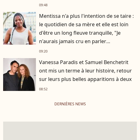
09:48
Mentissa n'a plus l'intention de se taire :
le quotidien de sa mère et elle est loin
d'être un long fleuve tranquille, "Je
n'aurais jamais cru en parler
publiquement"
09:20
Vanessa Paradis et Samuel Benchetrit
ont mis un terme à leur histoire, retour
sur leurs plus belles apparitions à deux
08:52
DERNIÈRES NEWS