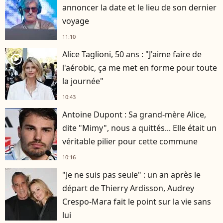
annoncer la date et le lieu de son dernier
voyage
11:10
Alice Taglioni, 50 ans : "J'aime faire de
player2
l'aérobic, ça me met en forme pour toute
la journée"
10:43
Antoine Dupont : Sa grand-mère Alice,
dite "Mimy", nous a quittés... Elle était un
véritable pilier pour cette commune
10:16
"Je ne suis pas seule" : un an après le
départ de Thierry Ardisson, Audrey
Crespo-Mara fait le point sur la vie sans
lui