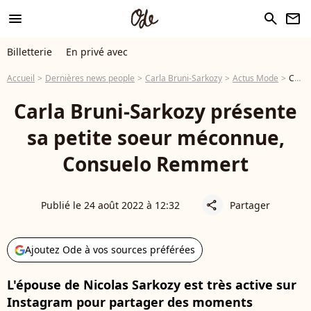
menu
search
newsletter
Billetterie
En privé avec
Accueil
Dernières news people
Carla Bruni-Sarkozy
Actus Mode
Carla Bruni-Sarkozy présente sa petite soeur méconnue, Consuelo Remmert
Carla Bruni-Sarkozy présente
sa petite soeur méconnue,
Consuelo Remmert
Publié le 24 août 2022 à 12:32
Partager
share
Ajoutez Ode à vos sources préférées
L'épouse de Nicolas Sarkozy est très active sur
Instagram pour partager des moments