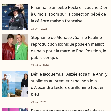
Rihanna : Son bébé Rocki en couche Dior
à 6 mois, zoom sur la collection bébé de
la célèbre maison française
23 avril 2026
Stéphanie de Monaco : Sa fille Pauline
reproduit son iconique pose en maillot
de bain pour la marque Pool Position, le
public conquis
13 juillet 2026
Défilé Jacquemus : Alizée et sa fille Annily
player2
sublimes au premier rang, non loin
d'Alexandra Leclerc qui illumine tout en
bleu
29 juin 2026
Pamela Anderson accompagnée de ses