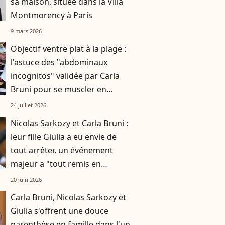
sa maison, située dans la Villa
Montmorency à Paris
9 mars 2026
Objectif ventre plat à la plage :
l'astuce des "abdominaux
incognitos" validée par Carla
Bruni pour se muscler en
bronzant
24 juillet 2026
Nicolas Sarkozy et Carla Bruni :
leur fille Giulia a eu envie de
tout arrêter, un événement
majeur a "tout remis en
question"
20 juin 2026
Carla Bruni, Nicolas Sarkozy et
Giulia s'offrent une douce
parenthèse en famille dans l'un