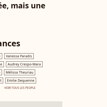
ée, mais une
ances
e
Vanessa Paradis
le
Audrey Crespo-Mara
o
Mélissa Theuriau
t
Emilie Dequenne
VOIR TOUS LES PEOPLE