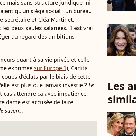
ce mais sans structure juridique, ni
aient qu'un siège social : un bureau
e secrétaire et Cléa Martinet,
es deux seules salariées. Il est vrai
 léger au regard des ambitions
meurs quant à sa vie privée et celle
même exprimée
sur Europe 1
), Carlita
s coups d'éclats par le biais de cette
Les a
elle est plus que jamais investie ?
Le
t cas attendre ça avec impatience,
simil
re dame est accusée de faire
e savon...
"