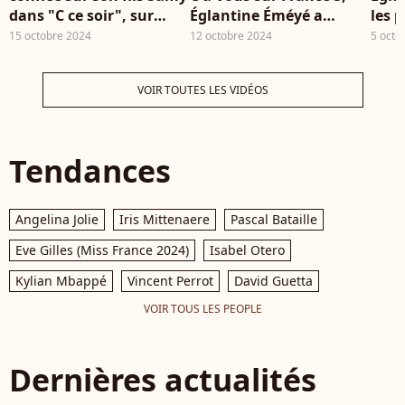
dans "C ce soir", sur
Églantine Éméyé a
les 
France 5
évoqué avec beaucoup
qu'e
15 octobre 2024
12 octobre 2024
5 octo
d'émotion le
avoi
documentaire qu'elle a
Sam
VOIR TOUTES LES VIDÉOS
réalisé au service de
neuropédiatrie de la
Timone C à vous, France
5
Tendances
Angelina Jolie
Iris Mittenaere
Pascal Bataille
Eve Gilles (Miss France 2024)
Isabel Otero
Kylian Mbappé
Vincent Perrot
David Guetta
VOIR TOUS LES PEOPLE
Dernières actualités