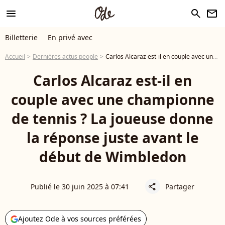
menu
search
newsletter
Billetterie
En privé avec
Accueil
Dernières actus people
Carlos Alcaraz est-il en couple avec une championne de tennis ? La joueuse donne la réponse juste avant le début de Wimbledon
Carlos Alcaraz est-il en
couple avec une championne
de tennis ? La joueuse donne
la réponse juste avant le
début de Wimbledon
Publié le 30 juin 2025 à 07:41
Partager
share
Ajoutez Ode à vos sources préférées