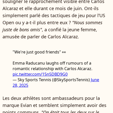
souligner le rapprochement visible entre Carlos
Alcaraz et elle durant ce mois de juin. Ont-ils
simplement parlé des tactiques de jeu pour l’US
Open ou y a-t-il plus entre eux ?
"Nous sommes
juste de bons amis"
, a confié la jeune femme,
amusée de parler de Carlos Alcaraz.
"We're just good friends" 👀
Emma Raducanu laughs off rumours of a
romantic relationship with Carlos Alcaraz.
pic.twitter.com/15n5DBD9G0
— Sky Sports Tennis (@SkySportsTennis)
June
28, 2025
Les deux athlètes sont ambassadeurs pour la
marque Evian et semblent simplement avoir des
points communs.
"On était tous les deux sur le